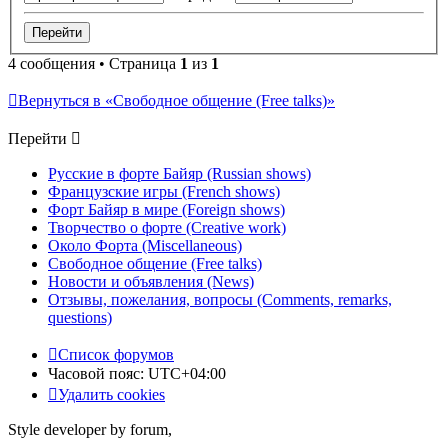
4 сообщения • Страница
1
из
1
Вернуться в «Свободное общение (Free talks)»
Перейти
Русские в форте Байяр (Russian shows)
Французские игры (French shows)
Форт Байяр в мире (Foreign shows)
Творчество о форте (Creative work)
Около Форта (Miscellaneous)
Свободное общение (Free talks)
Новости и объявления (News)
Отзывы, пожелания, вопросы (Comments, remarks,
questions)
Список форумов
Часовой пояс:
UTC+04:00
Удалить cookies
Style developer by forum,