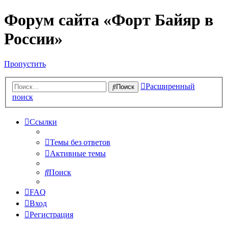
Форум сайта «Форт Байяр в
России»
Пропустить
Расширенный
Поиск
поиск
Ссылки
Темы без ответов
Активные темы
Поиск
FAQ
Вход
Регистрация