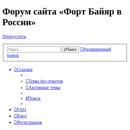
Форум сайта «Форт Байяр в
России»
Пропустить
Расширенный
Поиск
поиск
Ссылки
Темы без ответов
Активные темы
Поиск
FAQ
Вход
Регистрация