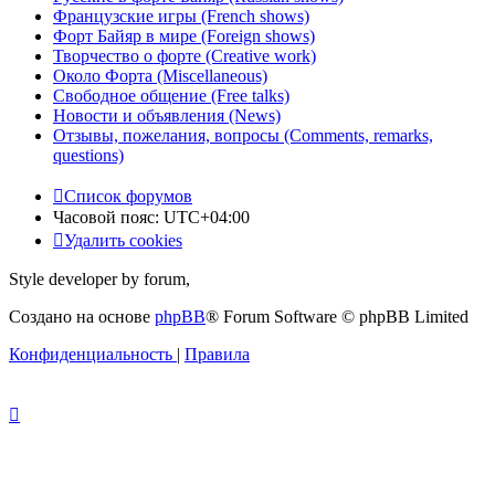
Французские игры (French shows)
Форт Байяр в мире (Foreign shows)
Творчество о форте (Creative work)
Около Форта (Miscellaneous)
Свободное общение (Free talks)
Новости и объявления (News)
Отзывы, пожелания, вопросы (Comments, remarks,
questions)
Список форумов
Часовой пояс:
UTC+04:00
Удалить cookies
Style developer by forum,
Создано на основе
phpBB
® Forum Software © phpBB Limited
Конфиденциальность
|
Правила