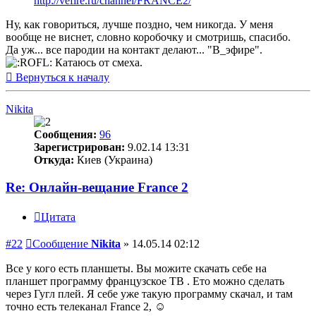
http://vefire.ru/channel/FRANCE2/
Ну, как говориться, лучше поздно, чем никогда. У меня
вообще не виснет, словно коробочку и смотришь, спасибо.
Да уж... все пародии на контакт делают... "В_эфире".
Катаюсь от смеха.
Вернуться к началу
Nikita
Сообщения:
96
Зарегистрирован:
9.02.14 13:31
Откуда:
Киев (Украина)
Re: Онлайн-вещание France 2
Цитата
#22
Сообщение
Nikita
»
14.05.14 02:12
Все у кого есть планшеты. Вы можите скачать себе на
планшет программу французское ТВ . Ето можно сделать
через Гугл плей. Я себе уже такую программу скачал, и там
точно есть телеканал France 2, ☺