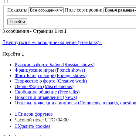
Показать:
Поле сортировки:
3 сообщения • Страница
1
из
1
Вернуться в «Свободное общение (Free talks)»
Перейти
Русские в форте Байяр (Russian shows)
Французские игры (French shows)
Форт Байяр в мире (Foreign shows)
Творчество о форте (Creative work)
Около Форта (Miscellaneous)
Свободное общение (Free talks)
Новости и объявления (News)
Отзывы, пожелания, вопросы (Comments, remarks, question
Список форумов
Часовой пояс:
UTC+04:00
Удалить cookies