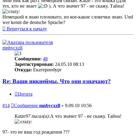
Мой ник как раз с немецким связан. Katze - это кошка (Для
тех, кто не знает
). А что значит 97 - не скажу. Тайна!
Немецкий я знаю плоховато, но кое-какие словечки знаю. Und
wer kennt die deutsche Sprache?
Вернуться к началу
mnbvcxzll
Сообщения:
48
Зарегистрирован:
24.05.10 08:13
Откуда:
Екатеринбург
Re: Ваши никнеймы. Что они означают?
Цитата
#14
Сообщение
mnbvcxzll
»
9.09.10 10:56
Katze97 писал(а):
А что значит 97 - не скажу. Тайна!
97- это не ваш год рождения ???