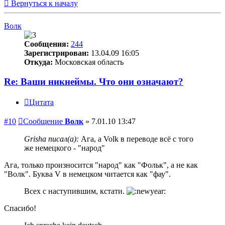
Вернуться к началу
Волк
Сообщения:
244
Зарегистрирован:
13.04.09 16:05
Откуда:
Московская область
Re: Ваши никнеймы. Что они означают?
Цитата
#10
Сообщение
Волк
»
7.01.10 13:47
Grisha писал(а):
Ага, а Volk в переводе всё с того
же немецкого - "народ"
Ага, только произносится "народ" как "Фольк", а не как
"Волк". Буква V в немецком читается как "фау".
Всех с наступившим, кстати.
Спасибо!