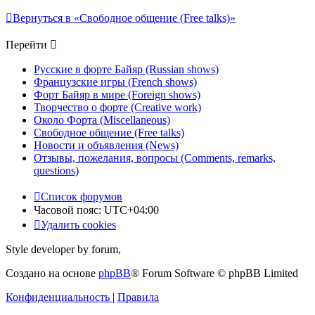
Вернуться в «Свободное общение (Free talks)»
Перейти
Русские в форте Байяр (Russian shows)
Французские игры (French shows)
Форт Байяр в мире (Foreign shows)
Творчество о форте (Creative work)
Около Форта (Miscellaneous)
Свободное общение (Free talks)
Новости и объявления (News)
Отзывы, пожелания, вопросы (Comments, remarks,
questions)
Список форумов
Часовой пояс:
UTC+04:00
Удалить cookies
Style developer by forum,
Создано на основе
phpBB
® Forum Software © phpBB Limited
Конфиденциальность
|
Правила