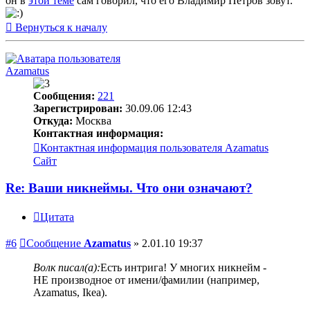
он в
этой теме
сам говорил, что его Владимир Петров зовут.
Вернуться к началу
Azamatus
Сообщения:
221
Зарегистрирован:
30.09.06 12:43
Откуда:
Москва
Контактная информация:
Контактная информация пользователя Azamatus
Сайт
Re: Ваши никнеймы. Что они означают?
Цитата
#6
Сообщение
Azamatus
»
2.01.10 19:37
Волк писал(а):
Есть интрига! У многих никнейм -
НЕ производное от имени/фамилии (например,
Azamatus, Ikea).