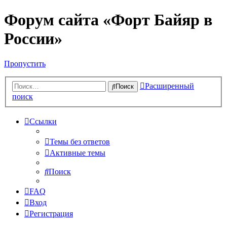
Форум сайта «Форт Байяр в
России»
Пропустить
Расширенный
Поиск
поиск
Ссылки
Темы без ответов
Активные темы
Поиск
FAQ
Вход
Регистрация