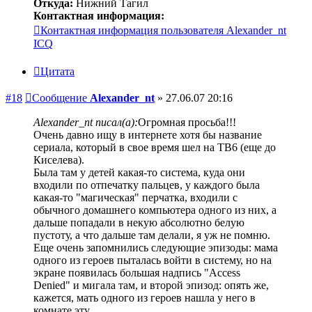
Откуда:
Нижний Тагил
Контактная информация:
Контактная информация пользователя Alexander_nt
ICQ
Цитата
#18
Сообщение
Alexander_nt
»
27.06.07 20:16
Alexander_nt писал(а):
Огромная просьба!!!
Очень давно ищу в интернете хотя бы название
сериала, который в свое время шел на ТВ6 (еще до
Киселева).
Была там у детей какая-то система, куда они
входили по отпечатку пальцев, у каждого была
какая-то "магическая" перчатка, входили с
обычного домашнего компьютера одного из них, а
дальше попадали в некую абсолютно белую
пустоту, а что дальше там делали, я уж не помню.
Еще очень запомнились следующие эпизоды: мама
одного из героев пыталась войти в систему, но на
экране появилась большая надпись "Access
Denied" и мигала там, и второй эпизод: опять же,
кажется, мать одного из героев нашла у него в
комнате эту