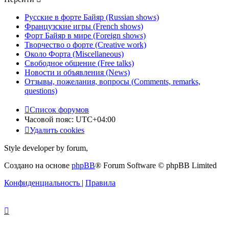
Русские в форте Байяр (Russian shows)
Французские игры (French shows)
Форт Байяр в мире (Foreign shows)
Творчество о форте (Creative work)
Около Форта (Miscellaneous)
Свободное общение (Free talks)
Новости и объявления (News)
Отзывы, пожелания, вопросы (Comments, remarks,
questions)
Список форумов
Часовой пояс:
UTC+04:00
Удалить cookies
Style developer by forum,
Создано на основе
phpBB
® Forum Software © phpBB Limited
Конфиденциальность
|
Правила