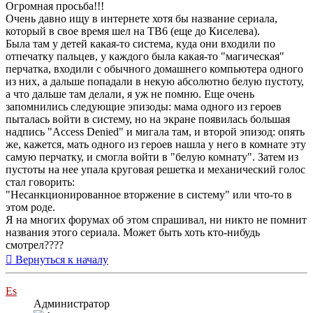
Огромная просьба!!!
Очень давно ищу в интернете хотя бы название сериала,
который в свое время шел на ТВ6 (еще до Киселева).
Была там у детей какая-то система, куда они входили по
отпечатку пальцев, у каждого была какая-то "магическая"
перчатка, входили с обычного домашнего компьютера одного
из них, а дальше попадали в некую абсолютно белую пустоту,
а что дальше там делали, я уж не помню. Еще очень
запомнились следующие эпизоды: мама одного из героев
пыталась войти в систему, но на экране появилась большая
надпись "Access Denied" и мигала там, и второй эпизод: опять
же, кажется, мать одного из героев нашла у него в комнате эту
самую перчатку, и смогла войти в "белую комнату". Затем из
пустоты на нее упала круговая решетка и механический голос
стал говорить:
"Несанкционированное вторжение в систему" или что-то в
этом роде.
Я на многих форумах об этом спрашивал, ни никто не помнит
названия этого сериала. Может быть хоть кто-нибудь
смотрел????
Вернуться к началу
Es
Администратор