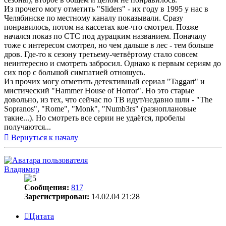
Из прочего могу отметить "Sliders" - их году в 1995 у нас в
Челябинске по местному каналу показывали. Сразу
понравилось, потом на кассетах кое-что смотрел. Позже
начался показ по СТС под дурацким названием. Поначалу
тоже с интересом смотрел, но чем дальше в лес - тем больше
дров. Где-то к сезону третьему-четвёртому стало совсем
неинтересно и смотреть забросил. Однако к первым сериям до
сих пор с большой симпатией отношусь.
Из прочих могу отметить детективный сериал "Taggart" и
мистический "Hammer House of Horror". Но это старые
довольно, из тех, что сейчас по ТВ идут/недавно шли - "The
Sopranos", "Rome", "Monk", "Numb3rs" (разноплановые
такие...). Но смотреть все серии не удаётся, пробелы
получаются...
Вернуться к началу
Владимир
Сообщения:
817
Зарегистрирован:
14.02.04 21:28
Цитата