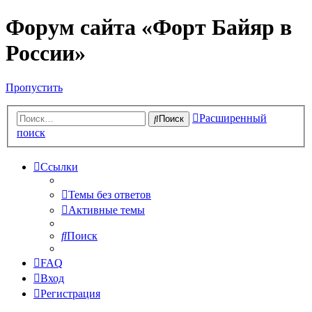
Форум сайта «Форт Байяр в
России»
Пропустить
Расширенный
Поиск
поиск
Ссылки
Темы без ответов
Активные темы
Поиск
FAQ
Вход
Регистрация