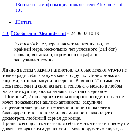
Контактная информация пользователя Alexander_nt
ICQ
Цитата
#10
Сообщение
Alexander_nt
»
24.06.07 10:19
Es писал(а):
Не уверен насчет уважения, но, по
крайней мере, нескольких лет условного (дай бог)
срока и, возможно, огромного штрафа он
заслуживает точно.
Лично я всегда уважаю патриотов, которые деляют что-то не
только ради себя, а задумываясь о других. Лично знаком с
людьми, которые закупили сериал "Вавилон 5" и сами его
весь перевели на свои деньги и теперь его можно в любом
магазине купить, аналогичная ситуация с сериалом
"Шпионка", 2 последних сезона которого ни один канал не
хочет показывать: нашлись активисты, закупили
лицензионные диски и перевели и лично я им очень
благодарен, так как получил возможность наконец-то
досмотреть любимый сериал до конца.
Проще всего делать что-то для себя: иметь что-то и никому не
давать, гордясь этим до пенсии, а можно думать о людях, о