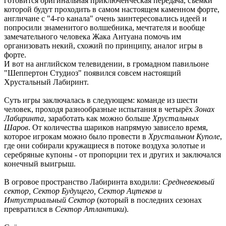
готовится оригинальная приключенческая передача, съёмки
которой будут проходить в самом настоящем каменном форте,
англичане с "4-го канала" очень заинтересовались идеей и
попросили знаменитого волшебника, мечтателя и вообще
замечательного человека Жака Антуана помочь им
организовать некий, схожий по принципу, аналог игры в
форте.
И вот на английском телевидении, в громадном павильоне
"Шеппертон Студиоз" появился совсем настоящий
Хрустальный Лабиринт.
Суть игры заключалась в следующем: команде из шести
человек, проходя разнообразные испытания в четырёх
Зонах
Лабиринта
, заработать как можно больше
Хрустальных
Шаров
. От количества шариков напрямую зависело время,
которое игрокам можно было провести в
Хрустальном Куполе
,
где они собирали кружащиеся в потоке воздуха золотые и
серебряные купоны - от пропорции тех и других и заключался
конечный выигрыш.
В огровое пространство Лабиринта входили:
Средневековый
сектор, Сектор Будущего, Сектор Ацтеков и
Интустриальный Сектор
(который в последних сезонах
превратился в
Сектор Атлантики
).