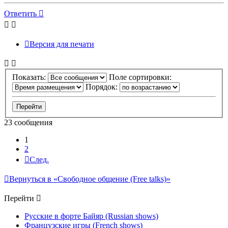
Ответить
Версия для печати
Показать:
Поле сортировки:
Порядок:
23 сообщения
1
2
След.
Вернуться в «Свободное общение (Free talks)»
Перейти
Русские в форте Байяр (Russian shows)
Французские игры (French shows)