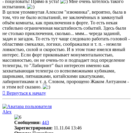
- поцеловать! Прямо в уста!
Мне очень хотелось такого
испытания.
В целом упомянутая Алексом "изюминка", вероятно, была в
том, что не было испытаний, не заключённых в замкнутый
объём комнаты, как приключения в форте. То есть некая
стабильно ограниченная масштабность событий. Здесь были
не столько приключения, сколько... ммм... череда заданий,
задач и загадок. То есть тут чаще следовало работать головой -
областями смекалки, логики, соображалки и т. п. - нежели
ловкостью, силой и скоростью. И в этом тоже имелся явный
интерес. Если форт приковывает монументальностью,
массивностью, он не очень-то и подпадает под определение
телеигры, то "Лабиринт" был интересен именно как
захватывающая телеигра со всевозможными кубиками,
шариками, пятнашками, китайскими шкатулками,
лабиринтиками и т. д. Словом, пророщено Жаком Антуаном -
и этим всё сказано.
Вернуться к началу
Alex
Сообщения:
443
Зарегистрирован:
11.11.04 13:46