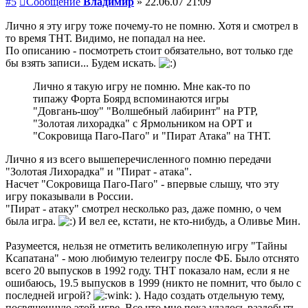
#5
Сообщение
Владимир
»
22.06.07 21:09
Лично я эту игру тоже почему-то не помню. Хотя и смотрел в
то время ТНТ. Видимо, не попадал на нее.
По описанию - посмотреть стоит обязательно, вот только где
бы взять записи... Будем искать.
Лично я такую игру не помню. Мне как-то по
типажу Форта Боярд вспоминаются игры
"Довгань-шоу" "Волшебный лабиринт" на РТР,
"Золотая лихорадка" с Ярмольником на ОРТ и
"Сокровища Паго-Паго" и "Пират Атака" на ТНТ.
Лично я из всего вышеперечисленного помню передачи
"Золотая Лихорадка" и "Пират - атака".
Насчет "Сокровища Паго-Паго" - впервые слышу, что эту
игру показывали в России.
"Пират - атаку" смотрел несколько раз, даже помню, о чем
была игра.
И вел ее, кстати, не кто-нибудь, а Оливье Мин.
Разумеется, нельзя не отметить великолепную игру "Тайны
Ксапатана" - мою любимую телеигру после ФБ. Было отснято
всего 20 выпусков в 1992 году. ТНТ показало нам, если я не
ошибаюсь, 19.5 выпусков в 1999 (никто не помнит, что было с
последней игрой?
). Надо создать отдельную тему,
посвященную этой игре. Все что мне пока удалось раздобыть -