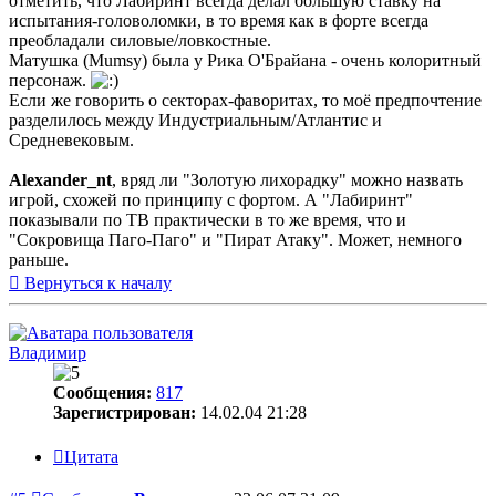
отметить, что Лабиринт всегда делал большую ставку на
испытания-головоломки, в то время как в форте всегда
преобладали силовые/ловкостные.
Матушка (Mumsy) была у Рика О'Брайана - очень колоритный
персонаж.
Если же говорить о секторах-фаворитах, то моё предпочтение
разделилось между Индустриальным/Атлантис и
Средневековым.
Alexander_nt
, вряд ли "Золотую лихорадку" можно назвать
игрой, схожей по принципу с фортом. А "Лабиринт"
показывали по ТВ практически в то же время, что и
"Сокровища Паго-Паго" и "Пират Атаку". Может, немного
раньше.
Вернуться к началу
Владимир
Сообщения:
817
Зарегистрирован:
14.02.04 21:28
Цитата