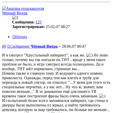
Чёрный Вихрь
Сообщения:
125
Зарегистрирован:
25.02.07 08:27
Цитата
#9
Сообщение
Чёрный Вихрь
»
28.06.07 00:47
И я смотрел "Хрустальный лабиринт", а как же.
Не знаю
только, почему вы так наехали на ТНТ - вроде у меня таких
проблем не было, и игру смотрел всегда полноценно. Да и
вообще, ТНТ шёл нормально, странные вы...
Помню также и главную тему. И ведущего одного помню,
приколиста. Однажды, перед тем как влезть в трубу для
перехода в новый сектор, он отколол: "...У меня для этого есть
специальные перчатки, а у вас нет... Ну что ж, значит, вам
повезло меньше..." В те диковатые ещё для нашего ТВ
времена такое построение фразы было очень забавным.
Из испытаний более всего запомнился лабиринт, где стены и
дверцы были выполнены из зеркал, а найти требовалось
девушку, которую за шар требовалось, ни больше ни меньше...