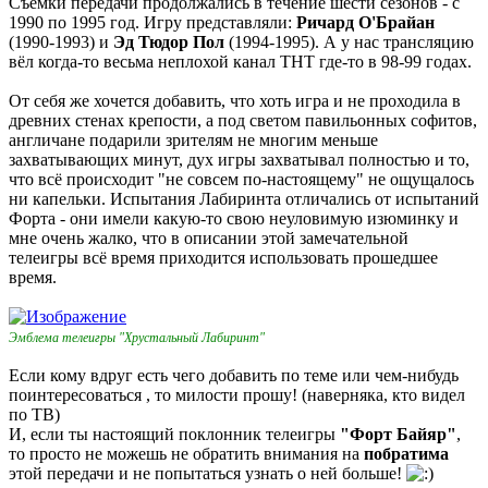
Съёмки передачи продолжались в течение шести сезонов - с
1990 по 1995 год. Игру представляли:
Ричард О'Брайан
(1990-1993) и
Эд Тюдор Пол
(1994-1995). А у нас трансляцию
вёл когда-то весьма неплохой канал ТНТ где-то в 98-99 годах.
От себя же хочется добавить, что хоть игра и не проходила в
древних стенах крепости, а под светом павильонных софитов,
англичане подарили зрителям не многим меньше
захватывающих минут, дух игры захватывал полностью и то,
что всё происходит "не совсем по-настоящему" не ощущалось
ни капельки. Испытания Лабиринта отличались от испытаний
Форта - они имели какую-то свою неуловимую изюминку и
мне очень жалко, что в описании этой замечательной
телеигры всё время приходится использовать прошедшее
время.
Эмблема телеигры "Хрустальный Лабиринт"
Если кому вдруг есть чего добавить по теме или чем-нибудь
поинтересоваться , то милости прошу! (наверняка, кто видел
по ТВ)
И, если ты настоящий поклонник телеигры
"Форт Байяр"
,
то просто не можешь не обратить внимания на
побратима
этой передачи и не попытаться узнать о ней больше!