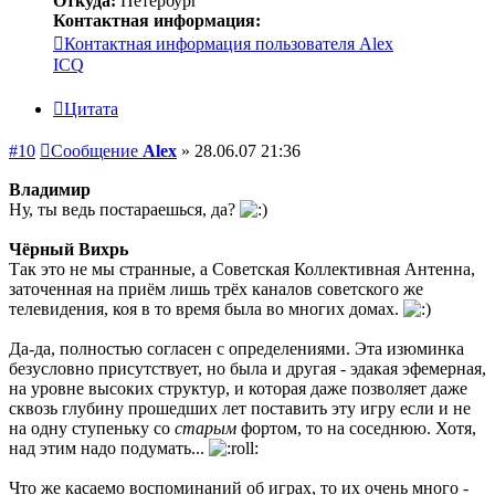
Откуда:
Петербург
Контактная информация:
Контактная информация пользователя Alex
ICQ
Цитата
#10
Сообщение
Alex
»
28.06.07 21:36
Владимир
Ну, ты ведь постараешься, да?
Чёрный Вихрь
Так это не мы странные, а Советская Коллективная Антенна,
заточенная на приём лишь трёх каналов советского же
телевидения, коя в то время была во многих домах.
Да-да, полностью согласен с определениями. Эта изюминка
безусловно присутствует, но была и другая - эдакая эфемерная,
на уровне высоких структур, и которая даже позволяет даже
сквозь глубину прошедших лет поставить эту игру если и не
на одну ступеньку со
старым
фортом, то на соседнюю. Хотя,
над этим надо подумать...
Что же касаемо воспоминаний об играх, то их очень много -