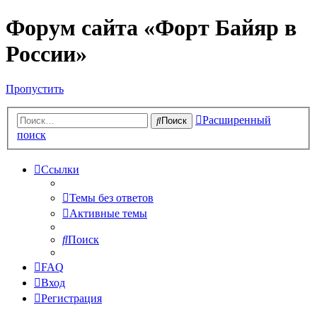
Форум сайта «Форт Байяр в
России»
Пропустить
Расширенный
Поиск
поиск
Ссылки
Темы без ответов
Активные темы
Поиск
FAQ
Вход
Регистрация