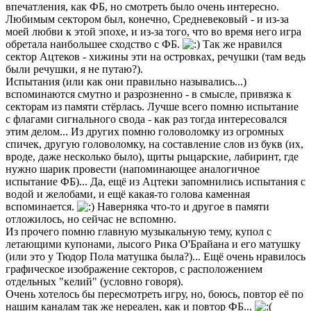
впечатления, как ФБ, но смотреть было очень интересно.
Любимым сектором был, конечно, Средневековый - и из-за
моей любви к этой эпохе, и из-за того, что во время него игра
обретала наибольшее сходство с ФБ.
Так же нравился
сектор Ацтеков - хижины эти на островках, речушки (там ведь
были речушки, я не путаю?).
Испытания (или как они правильно назывались...)
вспоминаются смутно и разрозненно - в смысле, привязка к
секторам из памяти стёрлась. Лучше всего помню испытание
с флагами сигнального свода - как раз тогда интересовался
этим делом... Из других помню головоломку из огромных
спичек, другую головоломку, на составление слов из букв (их,
вроде, даже несколько было), щиты рыцарские, лабиринт, где
нужно шарик провести (напоминающее аналогичное
испытание ФБ)... Да, ещё из Ацтеки запомнились испытания с
водой и желобами, и ещё какая-то голова каменная
вспоминается.
Наверняка что-то и другое в памяти
отложилось, но сейчас не вспомню.
Из прочего помню главную музыкальную тему, купол с
летающими купонами, лысого Рика О'Брайана и его матушку
(или это у Тюдор Пола матушка была?)... Ещё очень нравилось
графическое изображение секторов, с расположением
отдельных "келий" (условно говоря).
Очень хотелось бы пересмотреть игру, но, боюсь, повтор её по
нашим каналам так же нереален, как и повтор ФБ...