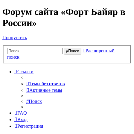
Форум сайта «Форт Байяр в
России»
Пропустить
Расширенный
Поиск
поиск
Ссылки
Темы без ответов
Активные темы
Поиск
FAQ
Вход
Регистрация