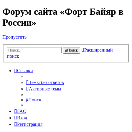
Форум сайта «Форт Байяр в
России»
Пропустить
Расширенный
Поиск
поиск
Ссылки
Темы без ответов
Активные темы
Поиск
FAQ
Вход
Регистрация