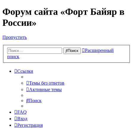
Форум сайта «Форт Байяр в
России»
Пропустить
Расширенный
Поиск
поиск
Ссылки
Темы без ответов
Активные темы
Поиск
FAQ
Вход
Регистрация