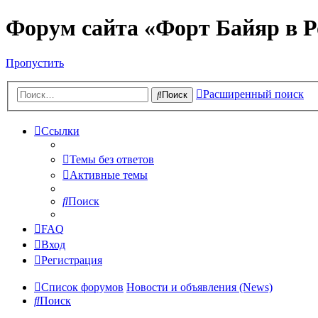
Форум сайта «Форт Байяр в Р
Пропустить
Расширенный поиск
Поиск
Ссылки
Темы без ответов
Активные темы
Поиск
FAQ
Вход
Регистрация
Список форумов
Новости и объявления (News)
Поиск