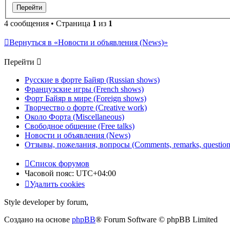
4 сообщения • Страница
1
из
1
Вернуться в «Новости и объявления (News)»
Перейти
Русские в форте Байяр (Russian shows)
Французские игры (French shows)
Форт Байяр в мире (Foreign shows)
Творчество о форте (Creative work)
Около Форта (Miscellaneous)
Свободное общение (Free talks)
Новости и объявления (News)
Отзывы, пожелания, вопросы (Comments, remarks, question
Список форумов
Часовой пояс:
UTC+04:00
Удалить cookies
Style developer by forum,
Создано на основе
phpBB
® Forum Software © phpBB Limited