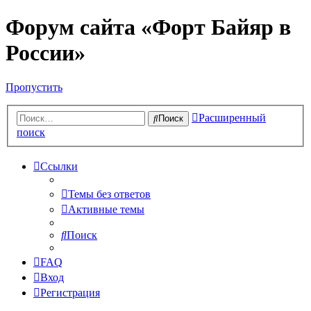
Форум сайта «Форт Байяр в
России»
Пропустить
Расширенный
Поиск
поиск
Ссылки
Темы без ответов
Активные темы
Поиск
FAQ
Вход
Регистрация