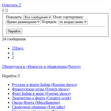
Ответить
Показать:
Поле сортировки:
Порядок:
24 сообщения
Пред.
1
2
Вернуться в «Новости и объявления (News)»
Перейти
Русские в форте Байяр (Russian shows)
Французские игры (French shows)
Форт Байяр в мире (Foreign shows)
Творчество о форте (Creative work)
Около Форта (Miscellaneous)
Свободное общение (Free talks)