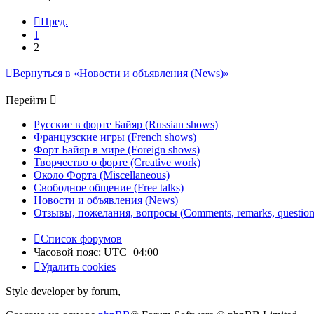
Пред.
1
2
Вернуться в «Новости и объявления (News)»
Перейти
Русские в форте Байяр (Russian shows)
Французские игры (French shows)
Форт Байяр в мире (Foreign shows)
Творчество о форте (Creative work)
Около Форта (Miscellaneous)
Свободное общение (Free talks)
Новости и объявления (News)
Отзывы, пожелания, вопросы (Comments, remarks, question
Список форумов
Часовой пояс:
UTC+04:00
Удалить cookies
Style developer by forum,