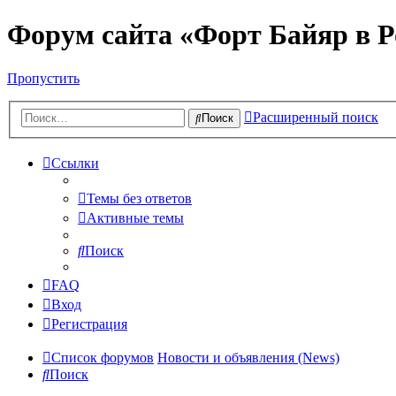
Форум сайта «Форт Байяр в Р
Пропустить
Расширенный поиск
Поиск
Ссылки
Темы без ответов
Активные темы
Поиск
FAQ
Вход
Регистрация
Список форумов
Новости и объявления (News)
Поиск