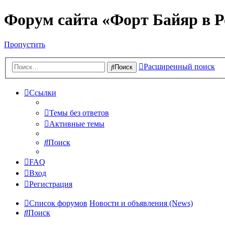
Форум сайта «Форт Байяр в Р
Пропустить
Расширенный поиск
Поиск
Ссылки
Темы без ответов
Активные темы
Поиск
FAQ
Вход
Регистрация
Список форумов
Новости и объявления (News)
Поиск