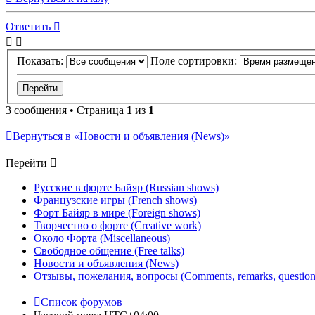
Ответить
Показать:
Поле сортировки:
3 сообщения • Страница
1
из
1
Вернуться в «Новости и объявления (News)»
Перейти
Русские в форте Байяр (Russian shows)
Французские игры (French shows)
Форт Байяр в мире (Foreign shows)
Творчество о форте (Creative work)
Около Форта (Miscellaneous)
Свободное общение (Free talks)
Новости и объявления (News)
Отзывы, пожелания, вопросы (Comments, remarks, question
Список форумов