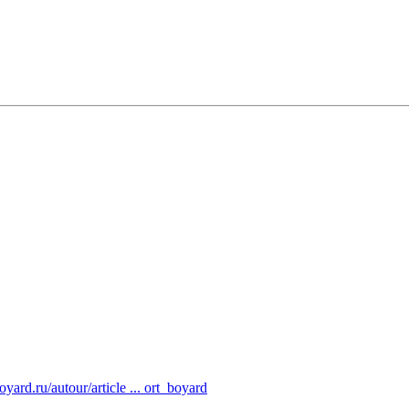
yard.ru/autour/article ... ort_boyard