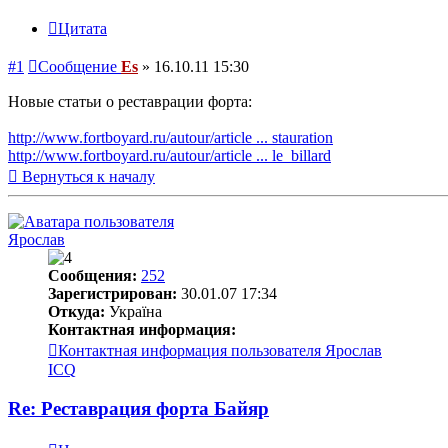
Цитата
#1
Сообщение
Es
»
16.10.11 15:30
Новые статьи о реставрации форта:
http://www.fortboyard.ru/autour/article ... stauration
http://www.fortboyard.ru/autour/article ... le_billard
Вернуться к началу
Ярослав
Сообщения:
252
Зарегистрирован:
30.01.07 17:34
Откуда:
Україна
Контактная информация:
Контактная информация пользователя Ярослав
ICQ
Re: Реставрация форта Байяр