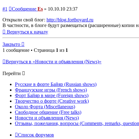
#1
Сообщение
Es
»
10.10.10 23:37
Открыли свой блог:
http://blog.fortboyard.ru
В частности, в блоге будут размещаться (расширенные) копии 
Вернуться к началу
Закрыто
1 сообщение • Страница
1
из
1
Вернуться в «Новости и объявления (News)»
Перейти
Русские в форте Байяр (Russian shows)
Французские игры (French shows)
Форт Байяр в мире (Foreign shows)
Творчество о форте (Creative work)
Около Форта (Miscellaneous)
Свободное общение (Free talks)
Новости и объявления (News)
Отзывы, пожелания, вопросы (Comments, remarks, question
Список форумов