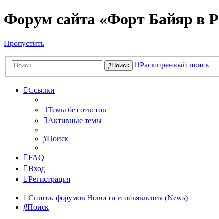
Форум сайта «Форт Байяр в Р
Пропустить
Расширенный поиск
Поиск
Ссылки
Темы без ответов
Активные темы
Поиск
FAQ
Вход
Регистрация
Список форумов
Новости и объявления (News)
Поиск