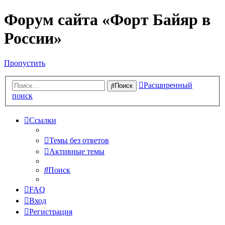
Форум сайта «Форт Байяр в
России»
Пропустить
Расширенный
Поиск
поиск
Ссылки
Темы без ответов
Активные темы
Поиск
FAQ
Вход
Регистрация