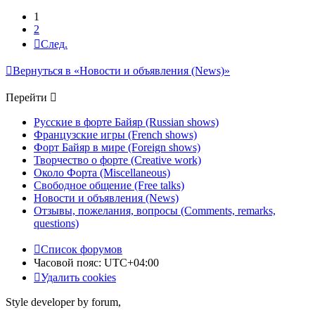
1
2
След.
Вернуться в «Новости и объявления (News)»
Перейти
Русские в форте Байяр (Russian shows)
Французские игры (French shows)
Форт Байяр в мире (Foreign shows)
Творчество о форте (Creative work)
Около Форта (Miscellaneous)
Свободное общение (Free talks)
Новости и объявления (News)
Отзывы, пожелания, вопросы (Comments, remarks,
questions)
Список форумов
Часовой пояс:
UTC+04:00
Удалить cookies
Style developer by forum,