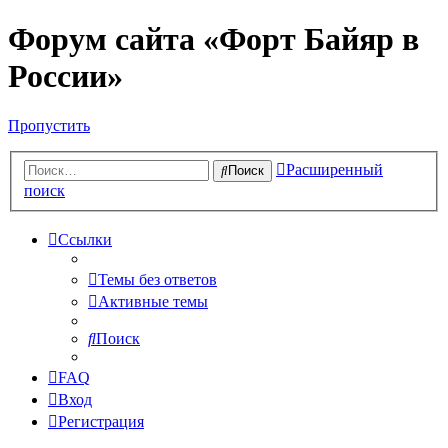
Форум сайта «Форт Байяр в
России»
Пропустить
Расширенный
Поиск
поиск
Ссылки
Темы без ответов
Активные темы
Поиск
FAQ
Вход
Регистрация