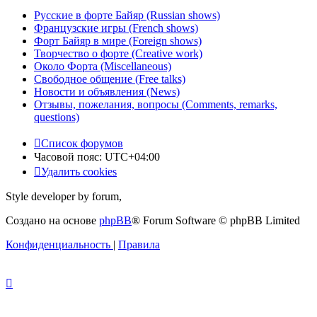
Русские в форте Байяр (Russian shows)
Французские игры (French shows)
Форт Байяр в мире (Foreign shows)
Творчество о форте (Creative work)
Около Форта (Miscellaneous)
Свободное общение (Free talks)
Новости и объявления (News)
Отзывы, пожелания, вопросы (Comments, remarks,
questions)
Список форумов
Часовой пояс:
UTC+04:00
Удалить cookies
Style developer by forum,
Создано на основе
phpBB
® Forum Software © phpBB Limited
Конфиденциальность
|
Правила