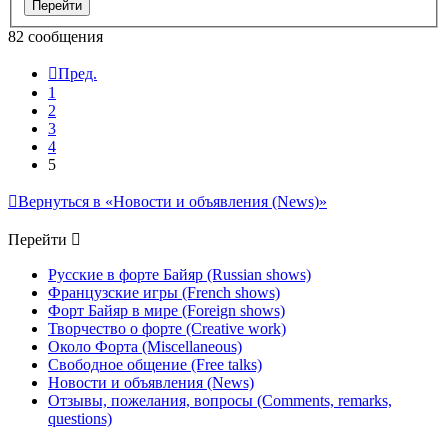
82 сообщения
Пред.
1
2
3
4
5
Вернуться в «Новости и объявления (News)»
Перейти
Русские в форте Байяр (Russian shows)
Французские игры (French shows)
Форт Байяр в мире (Foreign shows)
Творчество о форте (Creative work)
Около Форта (Miscellaneous)
Свободное общение (Free talks)
Новости и объявления (News)
Отзывы, пожелания, вопросы (Comments, remarks,
questions)