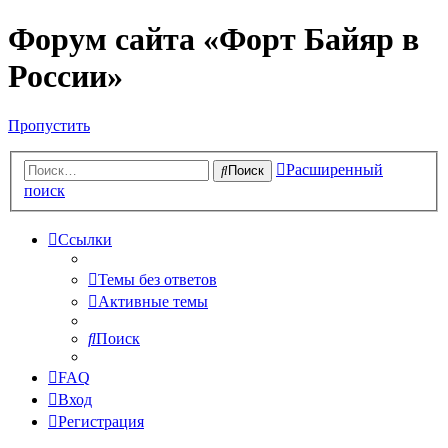
Форум сайта «Форт Байяр в
России»
Пропустить
Расширенный
Поиск
поиск
Ссылки
Темы без ответов
Активные темы
Поиск
FAQ
Вход
Регистрация