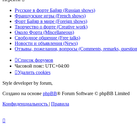
Русские в форте Байяр (Russian shows)
Французские игры (French shows)
Форт Байяр в мире (Foreign shows)
Творчество о форте (Creative work)
Около Форта (Miscellaneous)
Свободное общение (Free talks)
Новости и объявления (News)
Отзывы, пожелания, вопросы (Comments, remarks, question
Список форумов
Часовой пояс:
UTC+04:00
Удалить cookies
Style developer by forum,
Создано на основе
phpBB
® Forum Software © phpBB Limited
Конфиденциальность
|
Правила