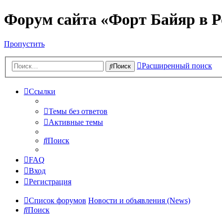
Форум сайта «Форт Байяр в Р
Пропустить
Расширенный поиск
Поиск
Ссылки
Темы без ответов
Активные темы
Поиск
FAQ
Вход
Регистрация
Список форумов
Новости и объявления (News)
Поиск