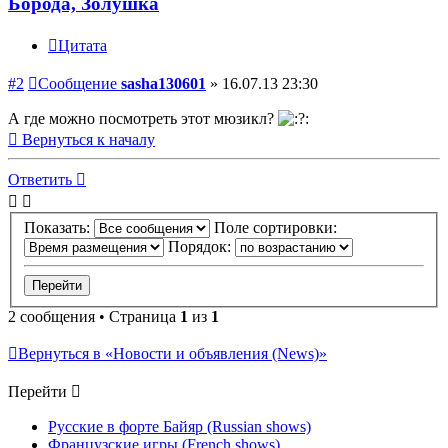
Борода, Золушка
Цитата
#2
Сообщение
sasha130601
»
16.07.13 23:30
А где можно посмотреть этот мюзикл?
Вернуться к началу
Ответить
Показать:
Поле сортировки:
Порядок:
2 сообщения • Страница
1
из
1
Вернуться в «Новости и объявления (News)»
Перейти
Русские в форте Байяр (Russian shows)
Французские игры (French shows)