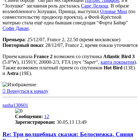
"Синей бороде" сыграл нестареющий
Патрис Лаффон
, а в
"Золушке" заглавная роль досталась
Саре Лелюш
. В образе
возлюбленного Золушки, Принца, выступил
Оливье Мин
(по
совместительству продюсер проекта), а Феей-Крёстной
матерью стала ещё одна бывшая соведущая "Форта Байяр"
Софи Даван
.
Премьера
: 25/12/07, France 2, 22.50 (время московское)
Повторный показ
: 28/12/07, France 2, время показа уточняется
Прием канала
France 2
возможен со спутника
Atlantic Bird 3
(5.0°W), 11591V, 20000-2/3, FTA (луч
"Super"
,
карта покрытия
).
Также возможен платный прием со спутников
Hot Bird
(13E)
и
Astra
(19E).
Вернуться к началу
sasha130601
Сообщения:
12
Зарегистрирован:
30.05.13 13:49
Re: Три волшебных сказки: Белоснежка, Синяя