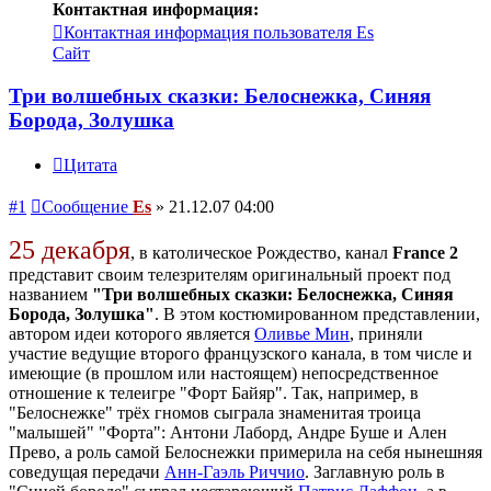
Контактная информация:
Контактная информация пользователя Es
Сайт
Три волшебных сказки: Белоснежка, Синяя
Борода, Золушка
Цитата
#1
Сообщение
Es
»
21.12.07 04:00
25 декабря
, в католическое Рождество, канал
France 2
представит своим телезрителям оригинальный проект под
названием
"Три волшебных сказки: Белоснежка, Синяя
Борода, Золушка"
. В этом костюмированном представлении,
автором идеи которого является
Оливье Мин
, приняли
участие ведущие второго французского канала, в том числе и
имеющие (в прошлом или настоящем) непосредственное
отношение к телеигре "Форт Байяр". Так, например, в
"Белоснежке" трёх гномов сыграла знаменитая троица
"малышей" "Форта": Антони Лаборд, Андре Буше и Ален
Прево, а роль самой Белоснежки примерила на себя нынешняя
соведущая передачи
Анн-Гаэль Риччио
. Заглавную роль в