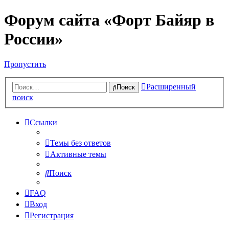
Форум сайта «Форт Байяр в
России»
Пропустить
Расширенный
Поиск
поиск
Ссылки
Темы без ответов
Активные темы
Поиск
FAQ
Вход
Регистрация