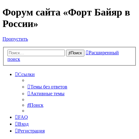
Форум сайта «Форт Байяр в
России»
Пропустить
Расширенный
Поиск
поиск
Ссылки
Темы без ответов
Активные темы
Поиск
FAQ
Вход
Регистрация