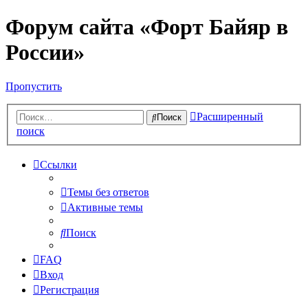
Форум сайта «Форт Байяр в
России»
Пропустить
Расширенный
Поиск
поиск
Ссылки
Темы без ответов
Активные темы
Поиск
FAQ
Вход
Регистрация