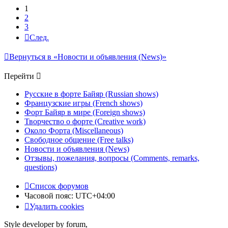
1
2
3
След.
Вернуться в «Новости и объявления (News)»
Перейти
Русские в форте Байяр (Russian shows)
Французские игры (French shows)
Форт Байяр в мире (Foreign shows)
Творчество о форте (Creative work)
Около Форта (Miscellaneous)
Свободное общение (Free talks)
Новости и объявления (News)
Отзывы, пожелания, вопросы (Comments, remarks,
questions)
Список форумов
Часовой пояс:
UTC+04:00
Удалить cookies
Style developer by forum,