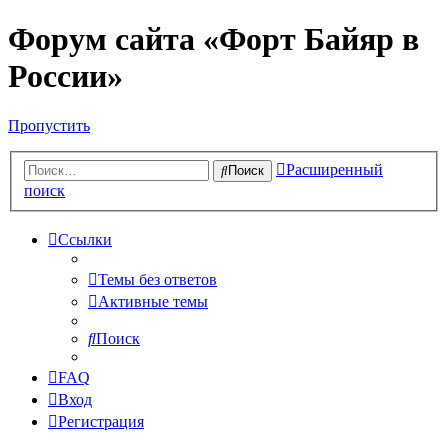
Форум сайта «Форт Байяр в
России»
Пропустить
Расширенный
Поиск
поиск
Ссылки
Темы без ответов
Активные темы
Поиск
FAQ
Вход
Регистрация