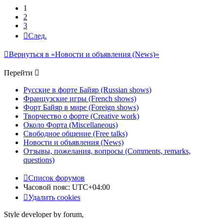
1
2
3
След.
Вернуться в «Новости и объявления (News)»
Перейти
Русские в форте Байяр (Russian shows)
Французские игры (French shows)
Форт Байяр в мире (Foreign shows)
Творчество о форте (Creative work)
Около Форта (Miscellaneous)
Свободное общение (Free talks)
Новости и объявления (News)
Отзывы, пожелания, вопросы (Comments, remarks,
questions)
Список форумов
Часовой пояс:
UTC+04:00
Удалить cookies
Style developer by forum,