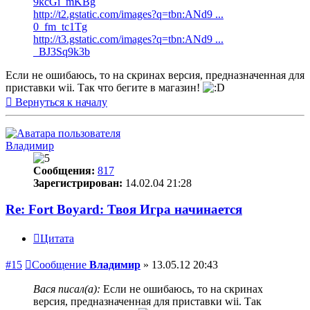
9kcGi_mKBg
http://t2.gstatic.com/images?q=tbn:ANd9 ...
0_fm_tc1Tg
http://t3.gstatic.com/images?q=tbn:ANd9 ...
_BJ3Sq9k3b
Если не ошибаюсь, то на скринах версия, предназначенная для
приставки wii. Так что бегите в магазин!
Вернуться к началу
Владимир
Сообщения:
817
Зарегистрирован:
14.02.04 21:28
Re: Fort Boyard: Твоя Игра начинается
Цитата
#15
Сообщение
Владимир
»
13.05.12 20:43
Вася писал(а):
Если не ошибаюсь, то на скринах
версия, предназначенная для приставки wii. Так