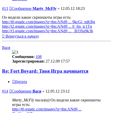
#13
Сообщение
Marty_McFly
»
12.05.12 18:23
Оо видели какие скриншоты игры есть:
http://t0.gstatic.com/images?q=tbn:ANd9 ... 9kcGi_mKBg
http://t2.gstatic.com/images?q=tbn:ANd9 ... 0_fm_tc1Tg
http://t3.gstatic.com/images?q=tbn:ANd9 ... _BJ3Sq9k3b
Вернуться к началу
Вася
Сообщения:
108
Зарегистрирован:
27.12.09 17:57
Re: Fort Boyard: Твоя Игра начинается
Цитата
#14
Сообщение
Вася
»
12.05.12 23:12
Marty_McFly писал(а):
Оо видели какие скриншоты
игры есть:
http://t0.gstatic.com/images?q=tbn:ANd9 ...