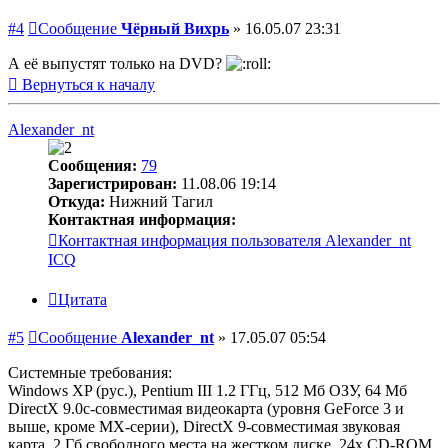
#4
Сообщение
Чёрный Вихрь
»
16.05.07 23:31
А её выпустят только на DVD?
Вернуться к началу
Alexander_nt
Сообщения:
79
Зарегистрирован:
11.08.06 19:14
Откуда:
Нижний Тагил
Контактная информация:
Контактная информация пользователя Alexander_nt
ICQ
Цитата
#5
Сообщение
Alexander_nt
»
17.05.07 05:54
Системные требования:
Windows XP (рус.), Pentium III 1.2 ГГц, 512 Мб ОЗУ, 64 Мб
DirectX 9.0с-совместимая видеокарта (уровня GeForce 3 и
выше, кроме MX-серии), DirectX 9-совместимая звуковая
карта, 2 Гб свободного места на жестком диске, 24x CD-ROM