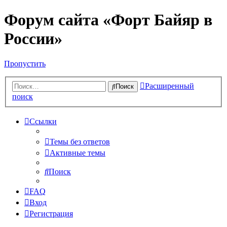
Форум сайта «Форт Байяр в
России»
Пропустить
Расширенный
Поиск
поиск
Ссылки
Темы без ответов
Активные темы
Поиск
FAQ
Вход
Регистрация