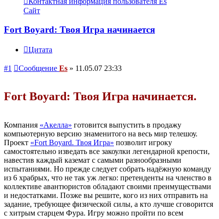
Контактная информация пользователя Es
Сайт
Fort Boyard: Твоя Игра начинается
Цитата
#1
Сообщение
Es
»
11.05.07 23:33
Fort Boyard: Твоя Игра начинается.
Компания
«Акелла»
готовится выпустить в продажу
компьютерную версию знаменитого на весь мир телешоу.
Проект
«Fort Boyard. Твоя Игра»
позволит игроку
самостоятельно изведать все закоулки легендарной крепости,
навестив каждый каземат с самыми разнообразными
испытаниями. Но прежде следует собрать надёжную команду
из 6 храбрых, что не так уж легко: претенденты на членство в
коллективе авантюристов обладают своими преимуществами
и недостатками. Позже вы решите, кого из них отправить на
задание, требующее физической силы, а кто лучше сговорится
с хитрым старцем Фура. Игру можно пройти по всем