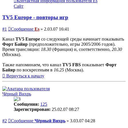
Контактная информация пользователя Es
Сайт
TV5 Europe - повторы игр
#1
Сообщение
Es
»
2.03.07 16:41
Канал
TV5 Europe
со следующей среды начинает показывать
Форт Байяр
(предположительно, игры 2005/2006 годов).
Время трансляции:
18.30
(Франция) и, соответственно,
20.30
(Москва).
Также напоминаем, что канал
TV5 FBS
показывает
Форт
Байяр
по воскресеньям в
16.25
(Москва).
Вернуться к началу
Чёрный Вихрь
Сообщения:
125
Зарегистрирован:
25.02.07 08:27
#2
Сообщение
Чёрный Вихрь
»
3.03.07 04:28