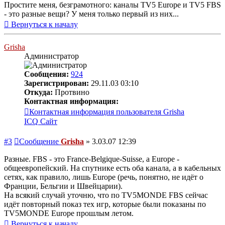
Простите меня, безграмотного: каналы TV5 Europe и TV5 FBS
- это разные вещи? У меня только первый из них...
Вернуться к началу
Grisha
Администратор
Сообщения:
924
Зарегистрирован:
29.11.03 03:10
Откуда:
Протвино
Контактная информация:
Контактная информация пользователя Grisha
ICQ
Сайт
#3
Сообщение
Grisha
»
3.03.07 12:39
Разные. FBS - это France-Belgique-Suisse, а Europe -
общеевропейский. На спутнике есть оба канала, а в кабельных
сетях, как правило, лишь Europe (речь, понятно, не идёт о
Франции, Бельгии и Швейцарии).
На всякий случай уточню, что по TV5MONDE FBS сейчас
идёт повторный показ тех игр, которые были показаны по
TV5MONDE Europe прошлым летом.
Вернуться к началу