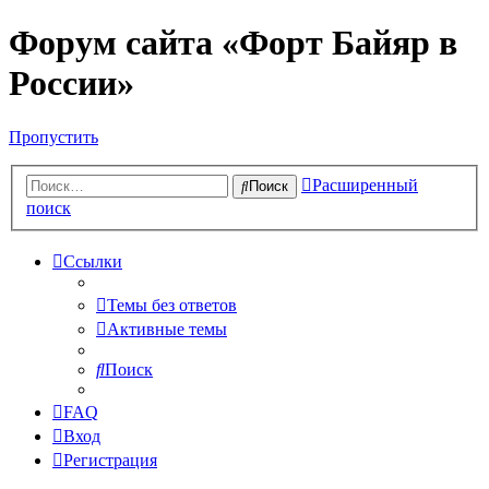
Форум сайта «Форт Байяр в
России»
Пропустить
Расширенный
Поиск
поиск
Ссылки
Темы без ответов
Активные темы
Поиск
FAQ
Вход
Регистрация