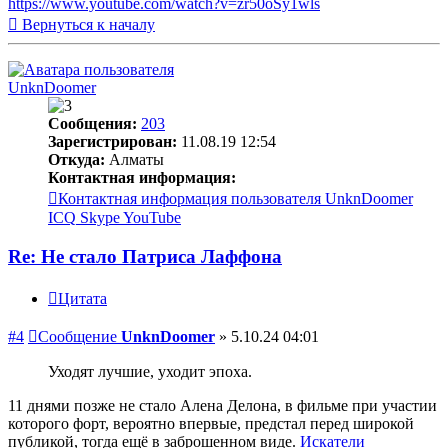
https://www.youtube.com/watch?v=zr50oSy1wls
Вернуться к началу
UnknDoomer
Сообщения:
203
Зарегистрирован:
11.08.19 12:54
Откуда:
Алматы
Контактная информация:
Контактная информация пользователя UnknDoomer
ICQ
Skype
YouTube
Re: Не стало Патриса Лаффона
Цитата
#4
Сообщение
UnknDoomer
»
5.10.24 04:01
Уходят лучшие, уходит эпоха.
11 днями позже не стало Алена Делона, в фильме при участии
которого форт, вероятно впервые, предстал перед широкой
публикой, тогда ещё в заброшенном виде.
Искатели