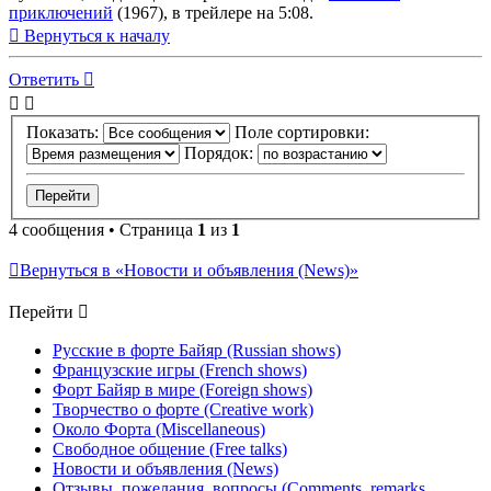
приключений
(1967), в трейлере на 5:08.
Вернуться к началу
Ответить
Показать:
Поле сортировки:
Порядок:
4 сообщения • Страница
1
из
1
Вернуться в «Новости и объявления (News)»
Перейти
Русские в форте Байяр (Russian shows)
Французские игры (French shows)
Форт Байяр в мире (Foreign shows)
Творчество о форте (Creative work)
Около Форта (Miscellaneous)
Свободное общение (Free talks)
Новости и объявления (News)
Отзывы, пожелания, вопросы (Comments, remarks,