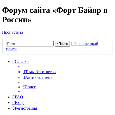
Форум сайта «Форт Байяр в
России»
Пропустить
Расширенный
Поиск
поиск
Ссылки
Темы без ответов
Активные темы
Поиск
FAQ
Вход
Регистрация