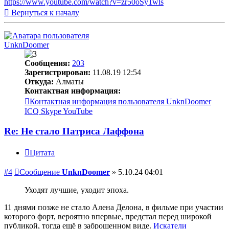
https://www.youtube.com/watch?v=zr50oSy1wls
Вернуться к началу
UnknDoomer
Сообщения:
203
Зарегистрирован:
11.08.19 12:54
Откуда:
Алматы
Контактная информация:
Контактная информация пользователя UnknDoomer
ICQ
Skype
YouTube
Re: Не стало Патриса Лаффона
Цитата
#4
Сообщение
UnknDoomer
»
5.10.24 04:01
Уходят лучшие, уходит эпоха.
11 днями позже не стало Алена Делона, в фильме при участии
которого форт, вероятно впервые, предстал перед широкой
публикой, тогда ещё в заброшенном виде.
Искатели