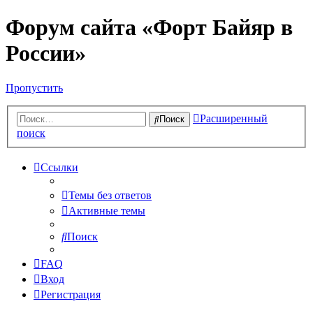
Форум сайта «Форт Байяр в
России»
Пропустить
Расширенный
Поиск
поиск
Ссылки
Темы без ответов
Активные темы
Поиск
FAQ
Вход
Регистрация