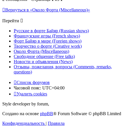
Вернуться в «Около Форта (Miscellaneous)»
Перейти
Русские в форте Байяр (Russian shows)
Французские игры (French shows)
Форт Байяр в мире (Foreign shows)
Творчество о форте (Creative work)
Около Форта (Miscellaneous)
Свободное общение (Free talks)
Новости и объявления (News)
Отзывы, пожелания, вопросы (Comments, remarks,
questions)
Список форумов
Часовой пояс:
UTC+04:00
Удалить cookies
Style developer by forum,
Создано на основе
phpBB
® Forum Software © phpBB Limited
Конфиденциальность
|
Правила