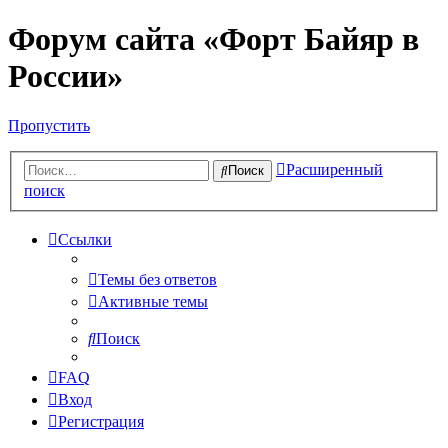
Форум сайта «Форт Байяр в
России»
Пропустить
Расширенный
Поиск
поиск
Ссылки
Темы без ответов
Активные темы
Поиск
FAQ
Вход
Регистрация