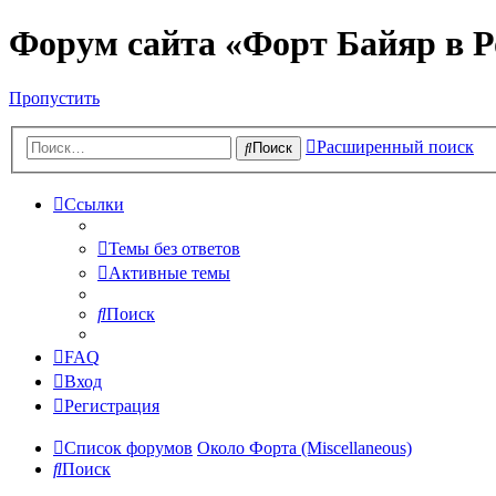
Форум сайта «Форт Байяр в Р
Пропустить
Расширенный поиск
Поиск
Ссылки
Темы без ответов
Активные темы
Поиск
FAQ
Вход
Регистрация
Список форумов
Около Форта (Miscellaneous)
Поиск