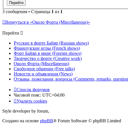
3 сообщения • Страница
1
из
1
Вернуться в «Около Форта (Miscellaneous)»
Перейти
Русские в форте Байяр (Russian shows)
Французские игры (French shows)
Форт Байяр в мире (Foreign shows)
Творчество о форте (Creative work)
Около Форта (Miscellaneous)
Свободное общение (Free talks)
Новости и объявления (News)
Отзывы, пожелания, вопросы (Comments, remarks, question
Список форумов
Часовой пояс:
UTC+04:00
Удалить cookies
Style developer by forum,
Создано на основе
phpBB
® Forum Software © phpBB Limited