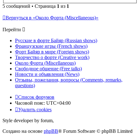
5 сообщений • Страница
1
из
1
Вернуться в «Около Форта (Miscellaneous)»
Перейти
Русские в форте Байяр (Russian shows)
Французские игры (French shows)
Форт Байяр в мире (Foreign shows)
Творчество о форте (Creative work)
Около Форта (Miscellaneous)
Свободное общение (Free talks)
Новости и объявления (News)
Отзывы, пожелания, вопросы (Comments, remarks,
questions)
Список форумов
Часовой пояс:
UTC+04:00
Удалить cookies
Style developer by forum,
Создано на основе
phpBB
® Forum Software © phpBB Limited