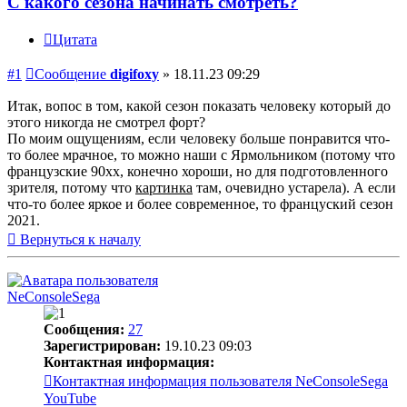
С какого сезона начинать смотреть?
Цитата
#1
Сообщение
digifoxy
»
18.11.23 09:29
Итак, вопос в том, какой сезон показать человеку который до
этого никогда не смотрел форт?
По моим ощущениям, если человеку больше понравится что-
то более мрачное, то можно наши с Ярмольником (потому что
французские 90хх, конечно хороши, но для подготовленного
зрителя, потому что
картинка
там, очевидно устарела). А если
что-то более яркое и более современное, то француский сезон
2021.
Вернуться к началу
NeConsoleSega
Сообщения:
27
Зарегистрирован:
19.10.23 09:03
Контактная информация:
Контактная информация пользователя NeConsoleSega
YouTube