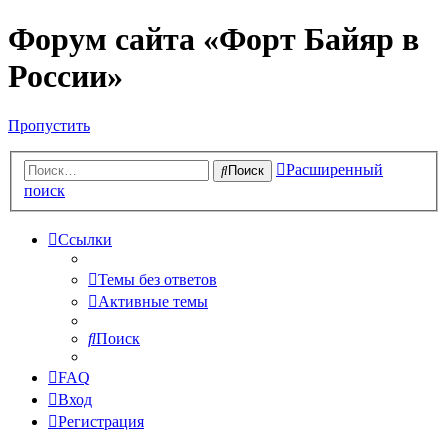
Форум сайта «Форт Байяр в
России»
Пропустить
Расширенный
Поиск
поиск
Ссылки
Темы без ответов
Активные темы
Поиск
FAQ
Вход
Регистрация