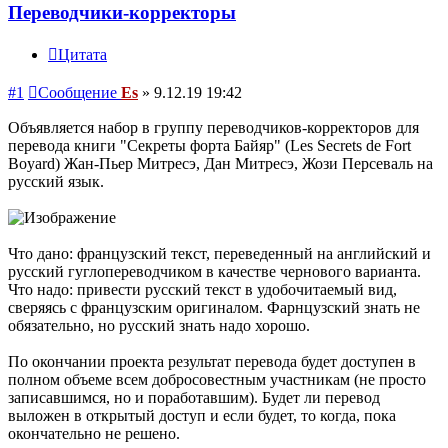
Переводчики-корректоры
Цитата
#1
Сообщение
Es
»
9.12.19 19:42
Объявляется набор в группу переводчиков-корректоров для
перевода книги "Секреты форта Байяр" (Les Secrets de Fort
Boyard) Жан-Пьер Митресэ, Дан Митресэ, Жози Персеваль на
русский язык.
Что дано: французский текст, переведенный на английский и
русский гуглопереводчиком в качестве чернового варианта.
Что надо: привести русский текст в удобочитаемый вид,
сверяясь с французским оригиналом. Фарнцузский знать не
обязательно, но русский знать надо хорошо.
По окончании проекта результат перевода будет доступен в
полном объеме всем добросовестным участникам (не просто
записавшимся, но и поработавшим). Будет ли перевод
выложен в открытый доступ и если будет, то когда, пока
окончательно не решено.