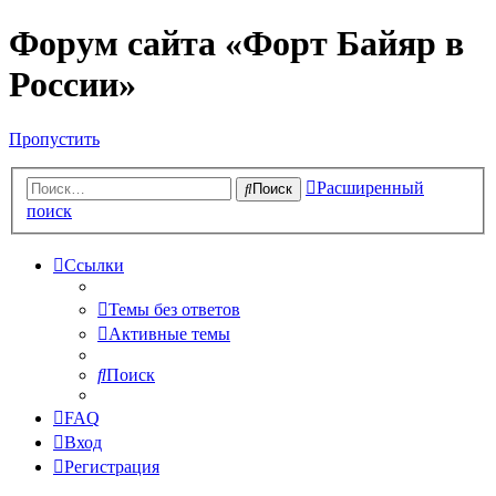
Форум сайта «Форт Байяр в
России»
Пропустить
Расширенный
Поиск
поиск
Ссылки
Темы без ответов
Активные темы
Поиск
FAQ
Вход
Регистрация