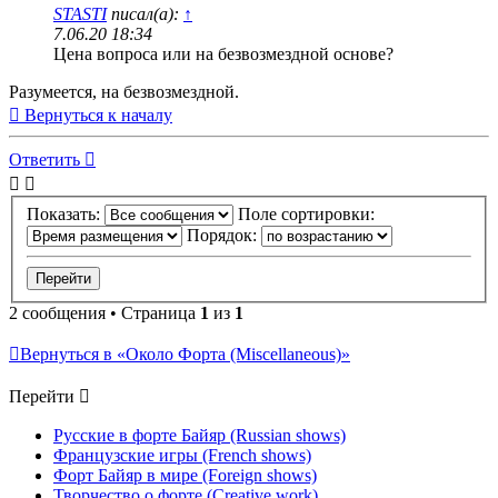
STASTI
писал(а):
↑
7.06.20 18:34
Цена вопроса или на безвозмездной основе?
Разумеется, на безвозмездной.
Вернуться к началу
Ответить
Показать:
Поле сортировки:
Порядок:
2 сообщения • Страница
1
из
1
Вернуться в «Около Форта (Miscellaneous)»
Перейти
Русские в форте Байяр (Russian shows)
Французские игры (French shows)
Форт Байяр в мире (Foreign shows)
Творчество о форте (Creative work)