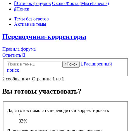
Список форумов
Около Форта (Miscellaneous)
Поиск
Темы без ответов
Активные темы
Переводчики-корректоры
Правила форума
Ответить
Расширенный
Поиск
поиск
2 сообщения • Страница
1
из
1
Вы готовы участвовать?
Да, я готов помогать переводить и корректировать
1
33%
Я не готов помогать, но хочу получить перевод