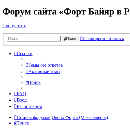
Форум сайта «Форт Байяр в Р
Пропустить
Расширенный поиск
Поиск
Ссылки
Темы без ответов
Активные темы
Поиск
FAQ
Вход
Регистрация
Список форумов
Около Форта (Miscellaneous)
Поиск