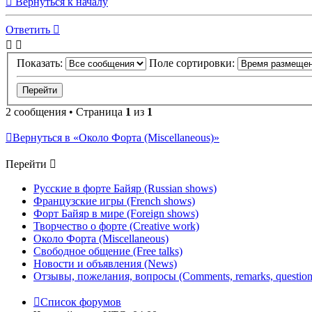
Вернуться к началу
Ответить
Показать:
Поле сортировки:
2 сообщения • Страница
1
из
1
Вернуться в «Около Форта (Miscellaneous)»
Перейти
Русские в форте Байяр (Russian shows)
Французские игры (French shows)
Форт Байяр в мире (Foreign shows)
Творчество о форте (Creative work)
Около Форта (Miscellaneous)
Свободное общение (Free talks)
Новости и объявления (News)
Отзывы, пожелания, вопросы (Comments, remarks, question
Список форумов