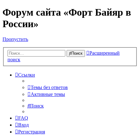
Форум сайта «Форт Байяр в
России»
Пропустить
Расширенный
Поиск
поиск
Ссылки
Темы без ответов
Активные темы
Поиск
FAQ
Вход
Регистрация