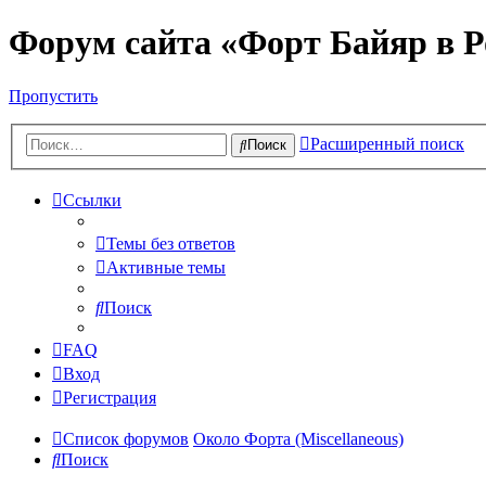
Форум сайта «Форт Байяр в Р
Пропустить
Расширенный поиск
Поиск
Ссылки
Темы без ответов
Активные темы
Поиск
FAQ
Вход
Регистрация
Список форумов
Около Форта (Miscellaneous)
Поиск