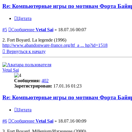
Re: Компьютерные игры по мотивам Форта Байя
Цитата
#5
Сообщение
Vetal Sai
»
18.07.16 00:07
2. Fort Boyard. La legende (1996)
http://www.abandonware-france.org/ltf_a ... hp?id=1518
Вернуться к началу
Vetal Sai
Сообщения:
402
Зарегистрирован:
17.01.16 01:23
Re: Компьютерные игры по мотивам Форта Байя
Цитата
#6
Сообщение
Vetal Sai
»
18.07.16 00:09
3. Fort Boyard. Millenium/Изгниние (2000)