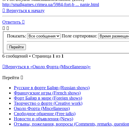
http://smallgames.crimea.ua/5984-fort-b ... nanie.html
Вернуться к началу
Ответить
Показать:
Поле сортировки:
6 сообщений • Страница
1
из
1
Вернуться в «Около Форта (Miscellaneous)»
Перейти
Русские в форте Байяр (Russian shows)
Французские игры (French shows)
Форт Байяр в мире (Foreign shows)
Творчество о форте (Creative work)
Около Форта (Miscellaneous)
Свободное общение (Free talks)
Новости и объявления (News)
Отзывы, пожелания, вопросы (Comments, remarks, question