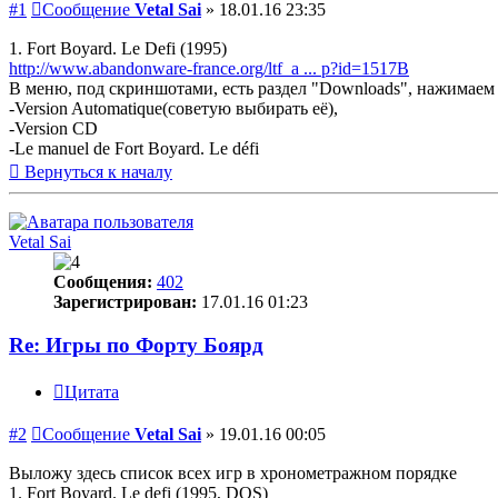
#1
Сообщение
Vetal Sai
»
18.01.16 23:35
1. Fort Boyard. Le Defi (1995)
http://www.abandonware-france.org/ltf_a ... p?id=1517В
В меню, под скриншотами, есть раздел "Downloads", нажимаем "T
-Version Automatique(советую выбирать её),
-Version CD
-Le manuel de Fort Boyard. Le défi
Вернуться к началу
Vetal Sai
Сообщения:
402
Зарегистрирован:
17.01.16 01:23
Re: Игры по Форту Боярд
Цитата
#2
Сообщение
Vetal Sai
»
19.01.16 00:05
Выложу здесь список всех игр в хронометражном порядке
1. Fort Boyard. Le defi (1995, DOS)