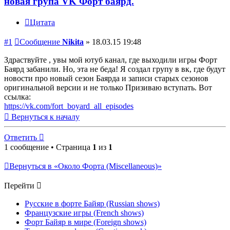
новая група VK Форт баярд.
Цитата
#1
Сообщение
Nikita
»
18.03.15 19:48
Здраствуйте , увы мой ютуб канал, где выходили игры Форт
Баярд забанили. Но, эта не беда! Я создал групу в вк, где будут
новости про новый сезон Баярда и записи старых сезонов
оригинальной версии и не только Призиваю вступать. Вот
ссылка:
https://vk.com/fort_boyard_all_episodes
Вернуться к началу
Ответить
1 сообщение • Страница
1
из
1
Вернуться в «Около Форта (Miscellaneous)»
Перейти
Русские в форте Байяр (Russian shows)
Французские игры (French shows)
Форт Байяр в мире (Foreign shows)