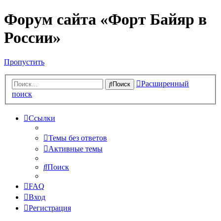
Форум сайта «Форт Байяр в
России»
Пропустить
Расширенный
Поиск
поиск
Ссылки
Темы без ответов
Активные темы
Поиск
FAQ
Вход
Регистрация