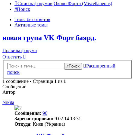
Список форумов
Около Форта (Miscellaneous)
Поиск
Темы без ответов
Активные темы
новая група VK Форт баярд.
Правила форума
Ответить
Расширенный
Поиск
поиск
1 сообщение • Страница
1
из
1
Сообщение
Автор
Nikita
Сообщения:
96
Зарегистрирован:
9.02.14 13:31
Откуда:
Киев (Украина)