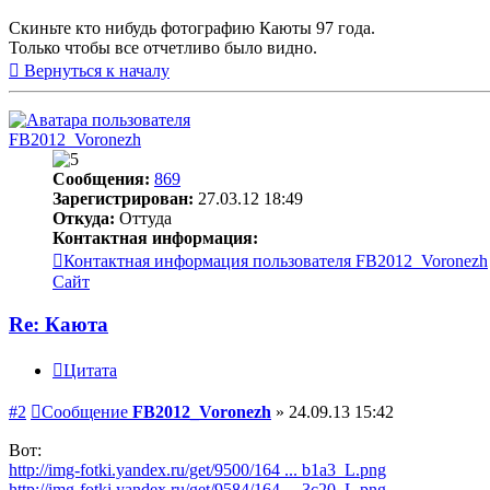
Скиньте кто нибудь фотографию Каюты 97 года.
Только чтобы все отчетливо было видно.
Вернуться к началу
FB2012_Voronezh
Сообщения:
869
Зарегистрирован:
27.03.12 18:49
Откуда:
Оттуда
Контактная информация:
Контактная информация пользователя FB2012_Voronezh
Сайт
Re: Каюта
Цитата
#2
Сообщение
FB2012_Voronezh
»
24.09.13 15:42
Вот:
http://img-fotki.yandex.ru/get/9500/164 ... b1a3_L.png
http://img-fotki.yandex.ru/get/9584/164 ... 3c20_L.png