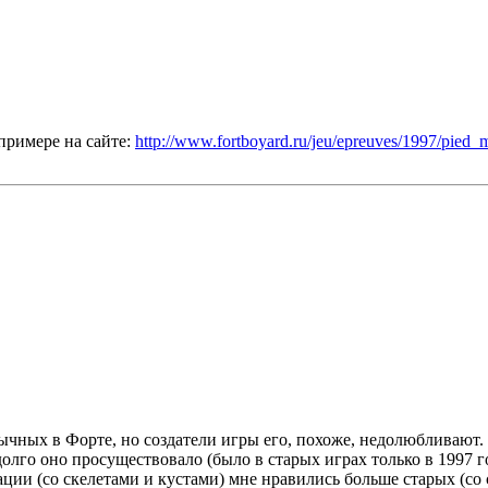
примере на сайте:
http://www.fortboyard.ru/jeu/epreuves/1997/pied_
бычных в Форте, но создатели игры его, похоже, недолюбливают.
лго оно просуществовало (было в старых играх только в 1997 год
рации (со скелетами и кустами) мне нравились больше старых (с