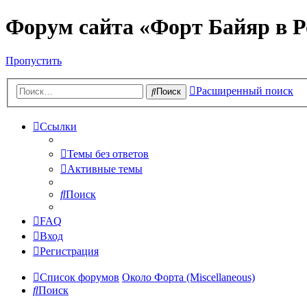
Форум сайта «Форт Байяр в Р
Пропустить
Расширенный поиск
Поиск
Ссылки
Темы без ответов
Активные темы
Поиск
FAQ
Вход
Регистрация
Список форумов
Около Форта (Miscellaneous)
Поиск