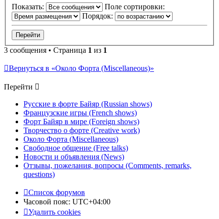
Показать:
Поле сортировки:
Порядок:
3 сообщения • Страница
1
из
1
Вернуться в «Около Форта (Miscellaneous)»
Перейти
Русские в форте Байяр (Russian shows)
Французские игры (French shows)
Форт Байяр в мире (Foreign shows)
Творчество о форте (Creative work)
Около Форта (Miscellaneous)
Свободное общение (Free talks)
Новости и объявления (News)
Отзывы, пожелания, вопросы (Comments, remarks,
questions)
Список форумов
Часовой пояс:
UTC+04:00
Удалить cookies