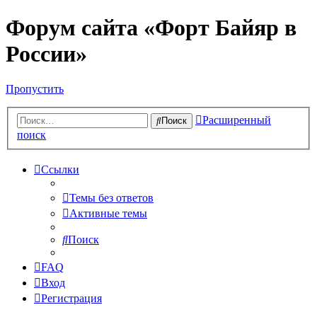
Форум сайта «Форт Байяр в
России»
Пропустить
Расширенный
Поиск
поиск
Ссылки
Темы без ответов
Активные темы
Поиск
FAQ
Вход
Регистрация