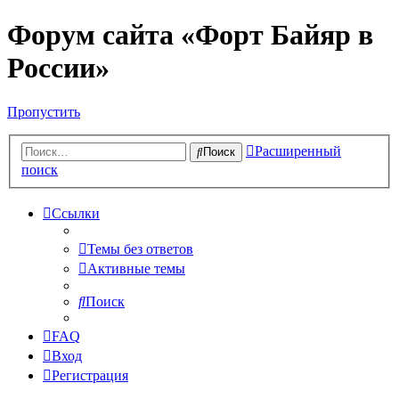
Форум сайта «Форт Байяр в
России»
Пропустить
Расширенный
Поиск
поиск
Ссылки
Темы без ответов
Активные темы
Поиск
FAQ
Вход
Регистрация