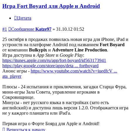
Игра Fort Boyard для Apple и Android
Цитата
#1
Сообщение
Katze97
»
31.10.12 01:52
25 октября в продажах появилась новая игра для iPhone, iPad и
устроиств на платформе Android под названием
Fort Boyard
от компании
Bulkypix
и
Adventure Line Production
.
Игра доступна в
App Store
и
Google Play
:
https://itunes.apple.com/ru/app/fort-boyard/id563173941
https://play.google.com/store/apps/deta ... fortboyard
Анонс игры -
https://www.youtube.com/watch?v=iuedfcV ...
ata_player
Плюсы - 24 испытания и приключения, загадки Старца Фура,
мини-игры Зала Совета, управление игроками в
Сокровищнице.
Минусы - нет русского языка в настройках (зато есть
английский) и доступна лишь версия 1.2.0. Отображается игра
не у каждого планшета или iPad'а.
Первая игра о Форте Боярд для Apple и Android!
Вернуться к началу