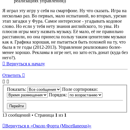
реализациях управления))
Я играл эту игру у себя на смартфоне. Ну что сказать. Игра на
несколько раз. Во первых, мало испытаний, во вторых, урезан
этап загадки у Фура. Самое интересное - угадывать кодовое
слово. Но если у тебя нету знания английского, то увы. Из
плюсов игры могу назвать музыку. Её мало, её не правильно
расставили, но она принесла пользу таким ценителям музыки
как я. Графика хорошая, не пытаеться быть похожей на ту, что
была в те годы (2012-2013). Управление реализовано более-
менее хорошо. Рекламы в игре нет, но зато есть донат (куда без
него?).
Вернуться к началу
Ответить
Показать:
Поле сортировки:
Порядок:
13 сообщений • Страница
1
из
1
Вернуться в «Около Форта (Miscellaneous)»