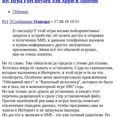
Re: Игра Fort Boyard для Apple и Android
Цитата
#11
Сообщение
Олигарх
»
17.08.18 10:51
Es писал(а):
У этой игры весьма
подозрительные
запросы к устройству: ей нужен доступ к отправке
и получению SMS, к данным телефонных вызовов
и нужна информация о других запущенных
приложениях. Зачем всё это обычной игрушке,
мне не очень понятно.
Не то слово. Уже обнаглели до предела с этими доступами.
Хотелось вчера ее скачать и установить. Судя по скриншотам,
которые выложены в Интернете, в этой игре есть на что
посмотреть. Особенно меня заинтересовали приключения
"Обезьяний мост" и "Канатный велосипед", которых не было
ни в Java, ни в компьютерной игре 2007 года.
Но как только дело дошло до установки, я увидел этот
перечень разрешений и сразу стер установочный файл.
Против назойливой рекламы в играх иногда помогает
отключение передачи данных, чтобы программа сама не
лазила в Интернет и не загружала баннеры.
Но доступ к звонкам и SMS - это уже полный идиотизм. По