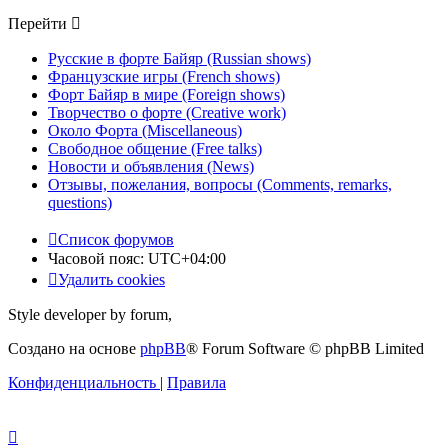
Перейти
Русские в форте Байяр (Russian shows)
Французские игры (French shows)
Форт Байяр в мире (Foreign shows)
Творчество о форте (Creative work)
Около Форта (Miscellaneous)
Свободное общение (Free talks)
Новости и объявления (News)
Отзывы, пожелания, вопросы (Comments, remarks,
questions)
Список форумов
Часовой пояс:
UTC+04:00
Удалить cookies
Style developer by forum,
Создано на основе
phpBB
® Forum Software © phpBB Limited
Конфиденциальность
|
Правила