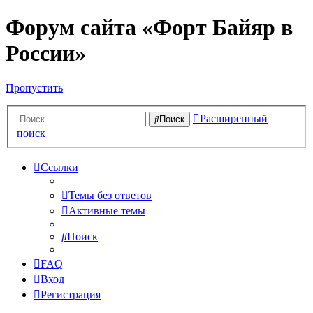
Форум сайта «Форт Байяр в
России»
Пропустить
Расширенный
Поиск
поиск
Ссылки
Темы без ответов
Активные темы
Поиск
FAQ
Вход
Регистрация