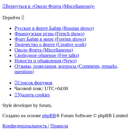
Вернуться в «Около Форта (Miscellaneous)»
Перейти
Русские в форте Байяр (Russian shows)
Французские игры (French shows)
Форт Байяр в мире (Foreign shows)
Творчество о форте (Creative work)
Около Форта (Miscellaneous)
Свободное общение (Free talks)
Новости и объявления (News)
Отзывы, пожелания, вопросы (Comments, remarks,
questions)
Список форумов
Часовой пояс:
UTC+04:00
Удалить cookies
Style developer by forum,
Создано на основе
phpBB
® Forum Software © phpBB Limited
Конфиденциальность
|
Правила