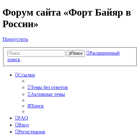
Форум сайта «Форт Байяр в
России»
Пропустить
Расширенный
Поиск
поиск
Ссылки
Темы без ответов
Активные темы
Поиск
FAQ
Вход
Регистрация