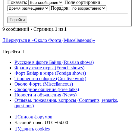
Показать:
Поле сортировки:
Порядок:
9 сообщений • Страница
1
из
1
Вернуться в «Около Форта (Miscellaneous)»
Перейти
Русские в форте Байяр (Russian shows)
Французские игры (French shows)
Форт Байяр в мире (Foreign shows)
Творчество о форте (Creative work)
Около Форта (Miscellaneous)
Свободное общение (Free talks)
Новости и объявления (News)
Отзывы, пожелания, вопросы (Comments, remarks,
questions)
Список форумов
Часовой пояс:
UTC+04:00
Удалить cookies