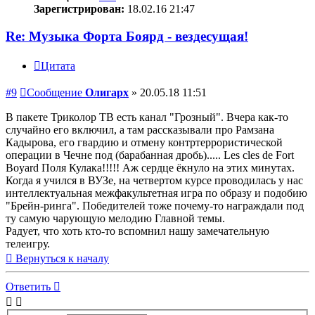
Зарегистрирован:
18.02.16 21:47
Re: Музыка Форта Боярд - вездесущая!
Цитата
#9
Сообщение
Олигарх
»
20.05.18 11:51
В пакете Триколор ТВ есть канал "Грозный". Вчера как-то
случайно его включил, а там рассказывали про Рамзана
Кадырова, его гвардию и отмену контртеррористической
операции в Чечне под (барабанная дробь)..... Les cles de Fort
Boyard Поля Кулака!!!!! Аж сердце ёкнуло на этих минутах.
Когда я учился в ВУЗе, на четвертом курсе проводилась у нас
интеллектуальная межфакультетная игра по образу и подобию
"Брейн-ринга". Победителей тоже почему-то награждали под
ту самую чарующую мелодию Главной темы.
Радует, что хоть кто-то вспомнил нашу замечательную
телеигру.
Вернуться к началу
Ответить