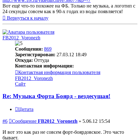
http://www.1tv.ru/videoarchive/38077&p=-7
Вот ещё что-то похожее на ФБ. Только не музыка, а логотип с
24 секунды совсем как в 90-х годах из воды появляется!
Вернуться к началу
FB2012_Voronezh
Сообщения:
869
Зарегистрирован:
27.03.12 18:49
Откуда:
Оттуда
Контактная информация:
Контактная информация пользователя
FB2012_Voronezh
Сайт
Re: Музыка Форта Боярд - вездесущая!
Цитата
#6
Сообщение
FB2012_Voronezh
»
5.06.12 15:54
И вот это как раз не совсем форт-боярдовское. Это часто
бывает.