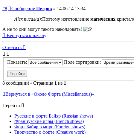
#8
Сообщение
Петров
»
14.06.14 13:34
Alex писал(а):
Поэтому изготовление
магических
кристалл
А не то они могут такого наколдовать!
Вернуться к началу
Ответить
Показать:
Поле сортировки:
8 сообщений • Страница
1
из
1
Вернуться в «Около Форта (Miscellaneous)»
Перейти
Русские в форте Байяр (Russian shows)
Французские игры (French shows)
Форт Байяр в мире (Foreign shows)
Творчество о форте (Creative work)