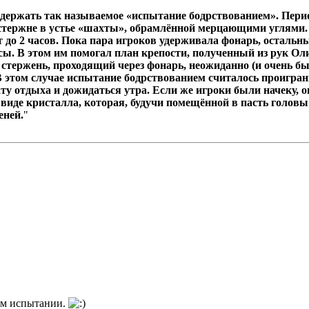
выдержать так называемое «испытание бодрствованием». Пери
стержне в устье «шахты», обрамлённой мерцающими углями.
т до 2 часов. Пока пара игроков удерживала фонарь, остальн
сы. В этом им помогал план крепости, полученный из рук Ол
стержень, проходящий через фонарь, неожиданно (и очень бы
В этом случае испытание бодрствованием считалось проигран
ату отдыха и дожидаться утра. Если же игроки были начеку,
виде кристалла, которая, будучи помещённой в пасть головы
еней.
"
том испытании.