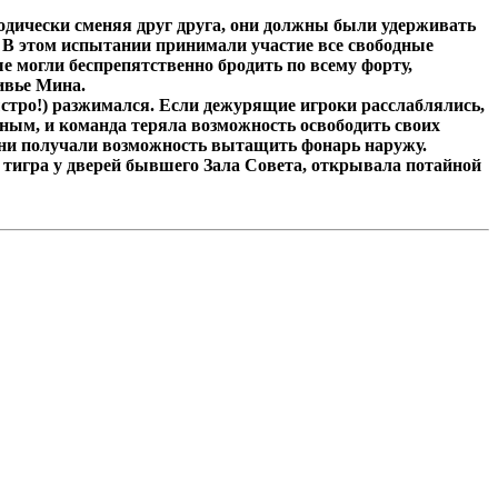
одически сменяя друг друга, они должны были удерживать
 В этом испытании принимали участие все свободные
ые могли беспрепятственно бродить по всему форту,
ивье Мина.
стро!) разжимался. Если дежурящие игроки расслаблялись,
ным, и команда теряла возможность освободить своих
 они получали возможность вытащить фонарь наружу.
 тигра у дверей бывшего Зала Совета, открывала потайной