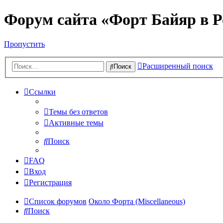
Форум сайта «Форт Байяр в Р
Пропустить
Расширенный поиск
Поиск
Ссылки
Темы без ответов
Активные темы
Поиск
FAQ
Вход
Регистрация
Список форумов
Около Форта (Miscellaneous)
Поиск