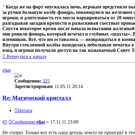
"
Когда же на форт опускалась ночь, игрокам предстояло 
за ручки большую колбу-фонарь, покоящуюся на железном 
игроки, и длительность его могла варьироваться от 20 мину
разгадывая загадки крепости и разыскивая съестные припа
Спустя некоторое время после начала испытания железный 
они роняли фонарь, который исчезал в глубинах «шахты». 
пленников. Всё, что им оставалось — возвращаться в комн
Внутри стеклянной колбы находилась небольшая печатка в 
вход, и игроки получали доступ на так называемый Совет Т
Вернуться к началу
elias
Сообщения:
325
Зарегистрирован:
11.05.11 20:14
Re: Магический кристалл
Цитата
#5
Сообщение
elias
»
17.11.11 23:09
Не спорю. Только вот есть одна деталь: никто не проиграл в э