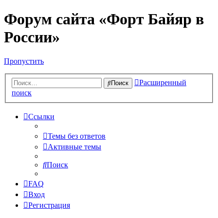
Форум сайта «Форт Байяр в
России»
Пропустить
Расширенный
Поиск
поиск
Ссылки
Темы без ответов
Активные темы
Поиск
FAQ
Вход
Регистрация