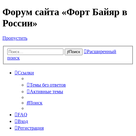
Форум сайта «Форт Байяр в
России»
Пропустить
Расширенный
Поиск
поиск
Ссылки
Темы без ответов
Активные темы
Поиск
FAQ
Вход
Регистрация