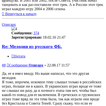
французы. В 2001 или 2002, после Совета, участник начал
танцевать и как раз поставили этот трек. А в России этот трек
играл каждую игру 2004 и 2006 сезона.
Вернуться к началу
Олигарх
Сообщения:
374
Зарегистрирован:
18.02.16 21:47
Re: Мелодия из русского ФБ.
Цитата
#8
Сообщение
Олигарх
»
22.08.17 11:57
Да, ее я имел ввиду. Но выше написал, что это другая
мелодия.
Я тоже, впрочем, искомую тему слышал только в российских
играх, больше ни в каких. В украинских играх вроде ее тоже
не слышал ни разу, да и ночного этапа там нет, чтобы был
какой-то повод для ее включения. В греческих и грузинских
играх тоже вряд ли эта тема была, так как играли они вроде
без Кристалла и Совета Теней. Сразу скажу, что если ее