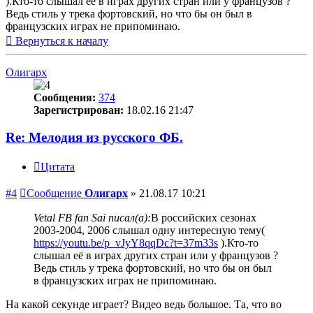
).Кто-то слышал её в играх других стран или у французов ?
Ведь стиль у трека фортовский, но что бы он был в
французских играх не припоминаю.
Вернуться к началу
Олигарх
Сообщения:
374
Зарегистрирован:
18.02.16 21:47
Re: Мелодия из русского ФБ.
Цитата
#4
Сообщение
Олигарх
»
21.08.17 10:21
Vetal FB fan Sai писал(а):
В российских сезонах
2003-2004, 2006 слышал одну интересную тему(
https://youtu.be/p_vJyY8qqDc?t=37m33s
).Кто-то
слышал её в играх других стран или у французов ?
Ведь стиль у трека фортовский, но что бы он был
в французских играх не припоминаю.
На какой секунде играет? Видео ведь большое. Та, что во