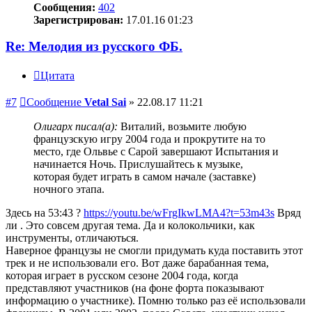
Сообщения:
402
Зарегистрирован:
17.01.16 01:23
Re: Мелодия из русского ФБ.
Цитата
#7
Сообщение
Vetal Sai
»
22.08.17 11:21
Олигарх писал(а):
Виталий, возьмите любую
французскую игру 2004 года и прокрутите на то
место, где Ольвье с Сарой завершают Испытания и
начинается Ночь. Прислушайтесь к музыке,
которая будет играть в самом начале (заставке)
ночного этапа.
Здесь на 53:43 ?
https://youtu.be/wFrgIkwLMA4?t=53m43s
Вряд
ли . Это совсем другая тема. Да и колокольчики, как
инструменты, отличаються.
Наверное французы не смогли придумать куда поставить этот
трек и не использовали его. Вот даже барабанная тема,
которая играет в русском сезоне 2004 года, когда
представляют участников (на фоне форта показывают
информацию о участнике). Помню только раз её использовали