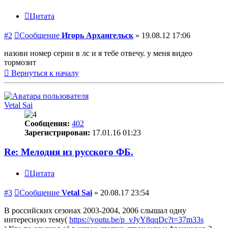
Цитата
#2
Сообщение
Игорь Архангельск
»
19.08.12 17:06
назови номер серии в лс и я тебе отвечу. у меня видео
тормозит
Вернуться к началу
Vetal Sai
Сообщения:
402
Зарегистрирован:
17.01.16 01:23
Re: Мелодия из русского ФБ.
Цитата
#3
Сообщение
Vetal Sai
»
20.08.17 23:54
В российских сезонах 2003-2004, 2006 слышал одну
интересную тему(
https://youtu.be/p_vJyY8qqDc?t=37m33s