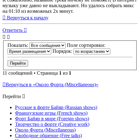
музыку уже давно не выкладывают. Но удалось собрать микс
на 01:10 из возможных 2х минут.
Вернуться к началу
Ответить
Показать:
Поле сортировки:
Порядок:
11 сообщений • Страница
1
из
1
Вернуться в «Около Форта (Miscellaneous)»
Перейти
Русские в форте Байяр (Russian shows)
Французские игры (French shows)
Форт Байяр в мире (Foreign shows)
Творчество о форте (Creative work)
Около Форта (Miscellaneous)
Свободное общение (Free talks)