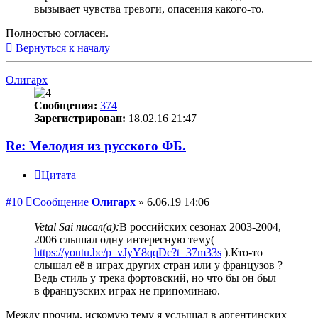
вызывает чувства тревоги, опасения какого-то.
Полностью согласен.
Вернуться к началу
Олигарх
Сообщения:
374
Зарегистрирован:
18.02.16 21:47
Re: Мелодия из русского ФБ.
Цитата
#10
Сообщение
Олигарх
»
6.06.19 14:06
Vetal Sai писал(а):
В российских сезонах 2003-2004,
2006 слышал одну интересную тему(
https://youtu.be/p_vJyY8qqDc?t=37m33s
).Кто-то
слышал её в играх других стран или у французов ?
Ведь стиль у трека фортовский, но что бы он был
в французских играх не припоминаю.
Между прочим, искомую тему я услышал в аргентинских