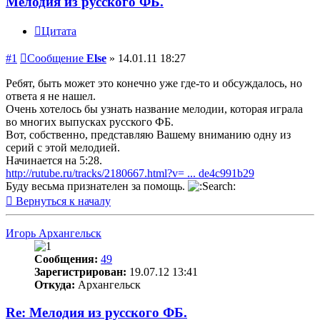
Мелодия из русского ФБ.
Цитата
#1
Сообщение
Else
»
14.01.11 18:27
Ребят, быть может это конечно уже где-то и обсуждалось, но
ответа я не нашел.
Очень хотелось бы узнать название мелодии, которая играла
во многих выпусках русского ФБ.
Вот, собственно, представляю Вашему вниманию одну из
серий с этой мелодией.
Начинается на 5:28.
http://rutube.ru/tracks/2180667.html?v= ... de4c991b29
Буду весьма признателен за помощь.
Вернуться к началу
Игорь Архангельск
Сообщения:
49
Зарегистрирован:
19.07.12 13:41
Откуда:
Архангельск
Re: Мелодия из русского ФБ.