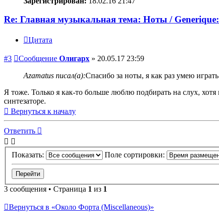
Зарегистрирован:
18.02.16 21:47
Re: Главная музыкальная тема: Ноты / Generique:
Цитата
#3
Сообщение
Олигарх
»
20.05.17 23:59
Azamatus писал(а):
Спасибо за ноты, я как раз умею играт
Я тоже. Только я как-то больше люблю подбирать на слух, хотя 
синтезаторе.
Вернуться к началу
Ответить
Показать:
Поле сортировки:
3 сообщения • Страница
1
из
1
Вернуться в «Около Форта (Miscellaneous)»