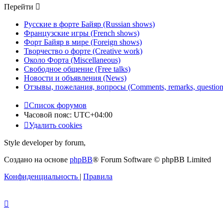
Перейти
Русские в форте Байяр (Russian shows)
Французские игры (French shows)
Форт Байяр в мире (Foreign shows)
Творчество о форте (Creative work)
Около Форта (Miscellaneous)
Свободное общение (Free talks)
Новости и объявления (News)
Отзывы, пожелания, вопросы (Comments, remarks, question
Список форумов
Часовой пояс:
UTC+04:00
Удалить cookies
Style developer by forum,
Создано на основе
phpBB
® Forum Software © phpBB Limited
Конфиденциальность
|
Правила