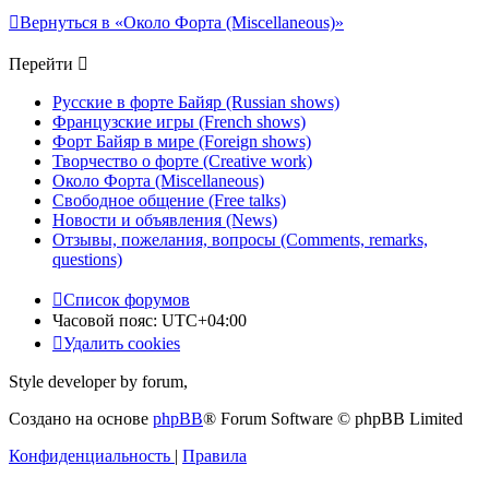
Вернуться в «Около Форта (Miscellaneous)»
Перейти
Русские в форте Байяр (Russian shows)
Французские игры (French shows)
Форт Байяр в мире (Foreign shows)
Творчество о форте (Creative work)
Около Форта (Miscellaneous)
Свободное общение (Free talks)
Новости и объявления (News)
Отзывы, пожелания, вопросы (Comments, remarks,
questions)
Список форумов
Часовой пояс:
UTC+04:00
Удалить cookies
Style developer by forum,
Создано на основе
phpBB
® Forum Software © phpBB Limited
Конфиденциальность
|
Правила