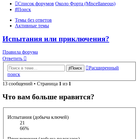
Список форумов
Около Форта (Miscellaneous)
Поиск
Темы без ответов
Активные темы
Испытания или приключения?
Правила форума
Ответить
Расширенный
Поиск
поиск
13 сообщений • Страница
1
из
1
Что вам больше нравится?
Испытания (добыча ключей)
21
66%
Приключения (добыча подсказок)