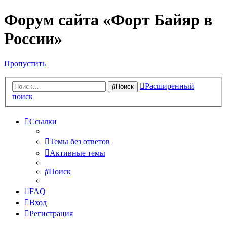
Форум сайта «Форт Байяр в
России»
Пропустить
Расширенный
Поиск
поиск
Ссылки
Темы без ответов
Активные темы
Поиск
FAQ
Вход
Регистрация