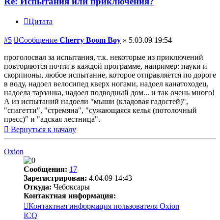
Re: Испытания или приключения?
Цитата
#5
Сообщение
Cherry Boom Boy
»
5.03.09 19:54
проголосвал за испытания, т.к. некоторые из приключений
повторяются почти в каждой программе, например: пауки и
скорпионы, любое испытание, которое отправляется по дороге
в воду, надоел велосипед кверх ногами, надоел канатоходец,
надоела тарзанка, надоел подводный дом... и так очень много!
А из испытаний надоели "мыши (кладовая гадостей)",
"спагетти", "стремяна", "сужающаяся келья (потолочный
пресс)" и "адская лестница".
Вернуться к началу
Oxion
Сообщения:
17
Зарегистрирован:
4.04.09 14:43
Откуда:
Чебоксары
Контактная информация:
Контактная информация пользователя Oxion
ICQ