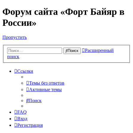
Форум сайта «Форт Байяр в
России»
Пропустить
Расширенный
Поиск
поиск
Ссылки
Темы без ответов
Активные темы
Поиск
FAQ
Вход
Регистрация