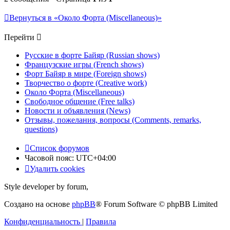
Вернуться в «Около Форта (Miscellaneous)»
Перейти
Русские в форте Байяр (Russian shows)
Французские игры (French shows)
Форт Байяр в мире (Foreign shows)
Творчество о форте (Creative work)
Около Форта (Miscellaneous)
Свободное общение (Free talks)
Новости и объявления (News)
Отзывы, пожелания, вопросы (Comments, remarks,
questions)
Список форумов
Часовой пояс:
UTC+04:00
Удалить cookies
Style developer by forum,
Создано на основе
phpBB
® Forum Software © phpBB Limited
Конфиденциальность
|
Правила