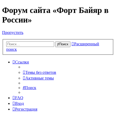
Форум сайта «Форт Байяр в
России»
Пропустить
Расширенный
Поиск
поиск
Ссылки
Темы без ответов
Активные темы
Поиск
FAQ
Вход
Регистрация