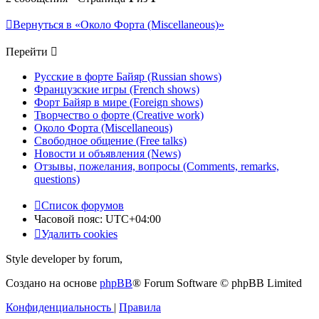
Вернуться в «Около Форта (Miscellaneous)»
Перейти
Русские в форте Байяр (Russian shows)
Французские игры (French shows)
Форт Байяр в мире (Foreign shows)
Творчество о форте (Creative work)
Около Форта (Miscellaneous)
Свободное общение (Free talks)
Новости и объявления (News)
Отзывы, пожелания, вопросы (Comments, remarks,
questions)
Список форумов
Часовой пояс:
UTC+04:00
Удалить cookies
Style developer by forum,
Создано на основе
phpBB
® Forum Software © phpBB Limited
Конфиденциальность
|
Правила