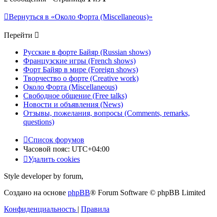
Вернуться в «Около Форта (Miscellaneous)»
Перейти
Русские в форте Байяр (Russian shows)
Французские игры (French shows)
Форт Байяр в мире (Foreign shows)
Творчество о форте (Creative work)
Около Форта (Miscellaneous)
Свободное общение (Free talks)
Новости и объявления (News)
Отзывы, пожелания, вопросы (Comments, remarks,
questions)
Список форумов
Часовой пояс:
UTC+04:00
Удалить cookies
Style developer by forum,
Создано на основе
phpBB
® Forum Software © phpBB Limited
Конфиденциальность
|
Правила