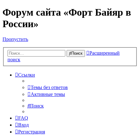
Форум сайта «Форт Байяр в
России»
Пропустить
Расширенный
Поиск
поиск
Ссылки
Темы без ответов
Активные темы
Поиск
FAQ
Вход
Регистрация