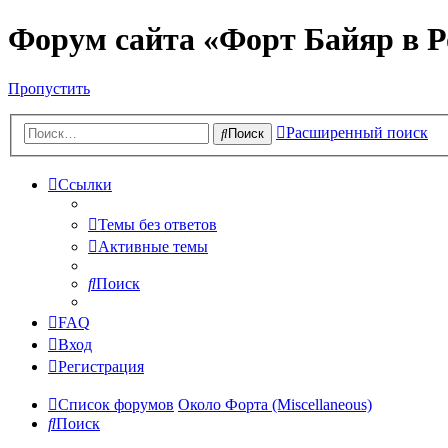
Форум сайта «Форт Байяр в Р
Пропустить
Расширенный поиск
Поиск
Ссылки
Темы без ответов
Активные темы
Поиск
FAQ
Вход
Регистрация
Список форумов
Около Форта (Miscellaneous)
Поиск