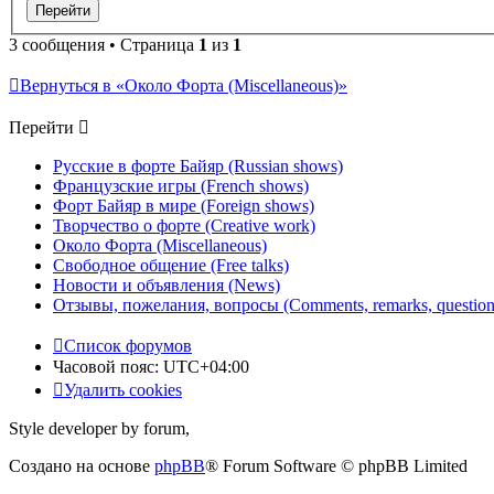
3 сообщения • Страница
1
из
1
Вернуться в «Около Форта (Miscellaneous)»
Перейти
Русские в форте Байяр (Russian shows)
Французские игры (French shows)
Форт Байяр в мире (Foreign shows)
Творчество о форте (Creative work)
Около Форта (Miscellaneous)
Свободное общение (Free talks)
Новости и объявления (News)
Отзывы, пожелания, вопросы (Comments, remarks, question
Список форумов
Часовой пояс:
UTC+04:00
Удалить cookies
Style developer by forum,
Создано на основе
phpBB
® Forum Software © phpBB Limited