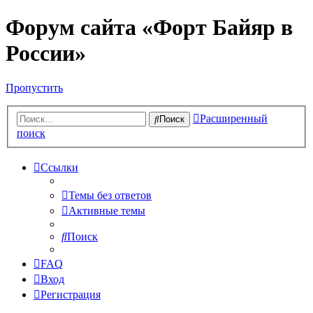
Форум сайта «Форт Байяр в
России»
Пропустить
Расширенный
Поиск
поиск
Ссылки
Темы без ответов
Активные темы
Поиск
FAQ
Вход
Регистрация