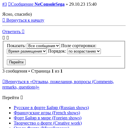
#3
Сообщение
NeConsoleSega
»
29.10.23 15:40
Ясно, спасибо)
Вернуться к началу
Ответить
Показать:
Поле сортировки:
Порядок:
3 сообщения • Страница
1
из
1
Вернуться в «Отзывы, пожелания, вопросы (Comments,
remarks, questions)»
Перейти
Русские в форте Байяр (Russian shows)
Французские игры (French shows)
Форт Байяр в мире (Foreign shows)
Творчество о форте (Creative work)