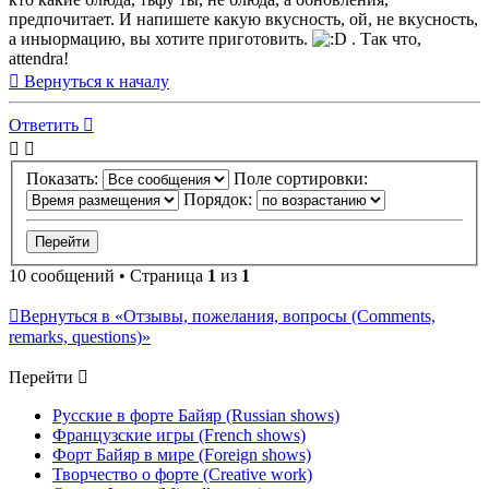
предпочитает. И напишете какую вкусность, ой, не вкусность,
а иныормацию, вы хотите приготовить.
. Так что,
attendra!
Вернуться к началу
Ответить
Показать:
Поле сортировки:
Порядок:
10 сообщений • Страница
1
из
1
Вернуться в «Отзывы, пожелания, вопросы (Comments,
remarks, questions)»
Перейти
Русские в форте Байяр (Russian shows)
Французские игры (French shows)
Форт Байяр в мире (Foreign shows)
Творчество о форте (Creative work)