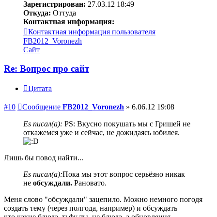
Зарегистрирован:
27.03.12 18:49
Откуда:
Оттуда
Контактная информация:
Контактная информация пользователя
FB2012_Voronezh
Сайт
Re: Вопрос про сайт
Цитата
#10
Сообщение
FB2012_Voronezh
»
6.06.12 19:08
Es писал(а):
PS: Вкусно покушать мы с Гришей не
откажемся уже и сейчас, не дожидаясь юбилея.
Лишь бы повод найти...
Es писал(а):
Пока мы этот вопрос серьёзно никак
не
обсуждали.
Рановато.
Меня слово "обсуждали" зацепило. Можно немного погодя
создать тему (через полгода, например) и обсуждать
кто какие блюда, тьфу ты, не блюда, а обновления,