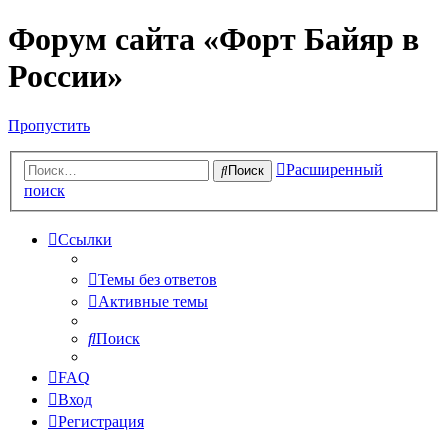
Форум сайта «Форт Байяр в
России»
Пропустить
Расширенный
Поиск
поиск
Ссылки
Темы без ответов
Активные темы
Поиск
FAQ
Вход
Регистрация